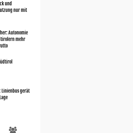
ick und
utzung nur mit
her: Autonomie
dtirolern mehr
utto
üdtirol
: Linienbus gerät
 Lage