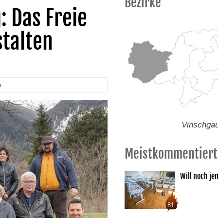
Bezirke
: Das Freie
stalten
n
Vinschga
Meistkommentiert
Will noch je
81