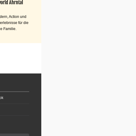
orld Ahrntal
ern, Action und
erlebnisse für die
e Familie.
ok