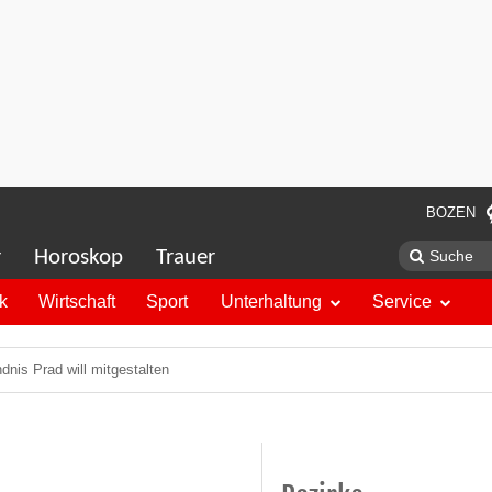
BOZEN
r
Horoskop
Trauer
ik
Wirtschaft
Sport
Unterhaltung
Service
nis Prad will mitgestalten