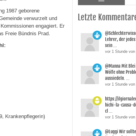
gang 1987 geborene
Letzte Kommentar
er Gemeinde verwurzelt und
 Kommissionen engagiert. Er
@Schlechterwisse
as Freie Bündnis Prad.
Lehrer, der jedes
hl:
sein ...
vor 1 Stunde von
@Manna Mit Blei 
Wölfe ohne Prob
aussiedeln. ...
vor 1 Stunde von
https://ilgiornale
hichi-la-causa-
cl ...
9, Krankenpflegerin)
vor 1 Stunde von
@Luggi Wir sollt