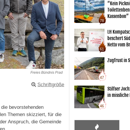
“Kein Pickn
Toilettenben
Kassenbon”
78
LH Kompatsc
beschert Sü
Netto vom Br
61
Zugfrust in S
Freies Bündnis Prad
47
Schriftgröße
Stilfser Joch
in missliche
46
r die bevorstehenden
en Themen skizziert, für die
t der Anspruch, die Gemeinde
en.