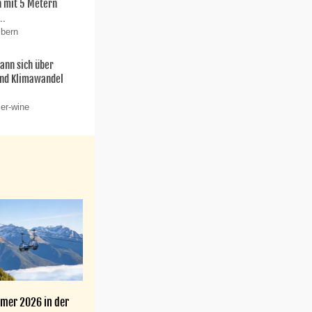
 mit 5 Metern
..
 bern
ann sich über
und Klimawandel
 er-wine
mer 2026 in der