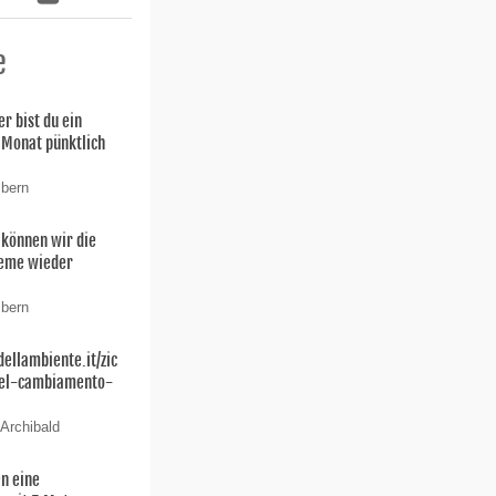
e
r bist du ein
 Monat pünktlich
 bern
können wir die
leme wieder
 bern
dellambiente.it/zic
del-cambiamento-
 Archibald
en eine