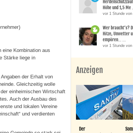
Herdenschutzzaun
Höhe und 1,5 Me .
vor 1 Stunde von
ernehmer)
Wer braucht‘s? D
Hitze, Unwetter 
empören… ...
vor 1 Stunde von
n eine Kombination aus
e Stärke liege in
Anzeigen
 Angaben der Erhalt von
einde. Gleichzeitig wolle
 der einheimischen Wirtschaft
ptes. Auch der Ausbau des
enste und lokalen Vereine
inschaft“ und verdienten
Der
Som
 eine Gemeinde so stark sei