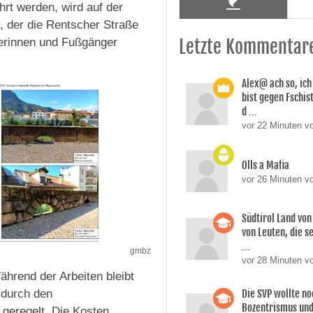
rt werden, wird auf der
, der die Rentscher Straße
gerinnen und Fußgänger
Letzte Kommentar
Alex@ ach so, ic
bist gegen Fschi
d ...
vor 22 Minuten vo
Olls a Mafia
vor 26 Minuten vo
Südtirol Land vo
von Leuten, die s
...
gmbz
vor 28 Minuten v
ährend der Arbeiten bleibt
 durch den
Die SVP wollte n
Bozentrismus und
 geregelt. Die Kosten