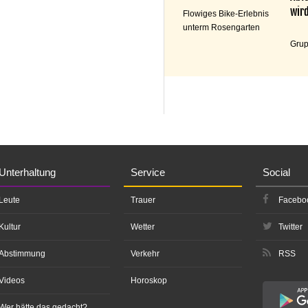
wird
Flowiges Bike-Erlebnis
unterm Rosengarten
Grup
Unterhaltung
Service
Social
Leute
Trauer
Facebo
Kultur
Wetter
Twitter
Abstimmung
Verkehr
RSS
Videos
Horoskop
Wer hätte das gedacht?