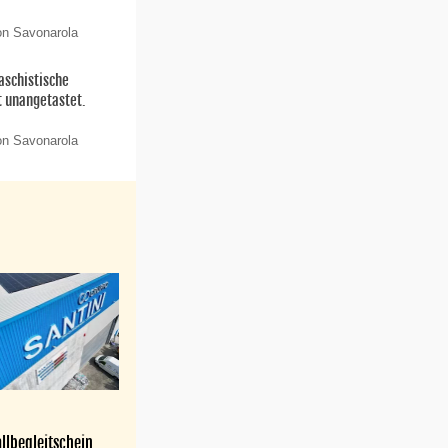
on Savonarola
aschistische
t unangetastet.
on Savonarola
llbegleitschein