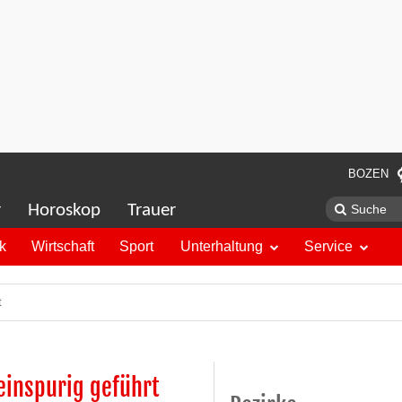
BOZEN
r
Horoskop
Trauer
ik
Wirtschaft
Sport
Unterhaltung
Service
t
einspurig geführt