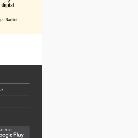
 digital
po Santini
ok