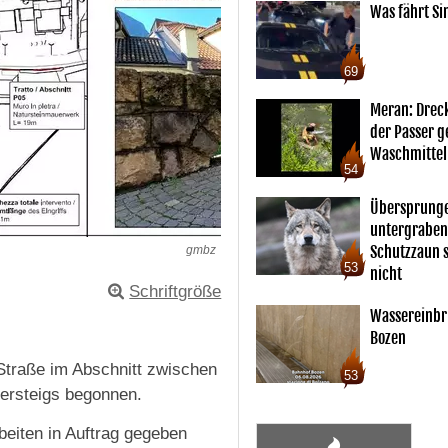
Was fährt Si
69
Meran: Drec
der Passer 
Waschmittel
54
Übersprunge
untergraben
Schutzzaun s
gmbz
53
nicht
Schriftgröße
Wassereinbr
Bozen
Straße im Abschnitt zwischen
53
ersteigs begonnen.
beiten in Auftrag gegeben