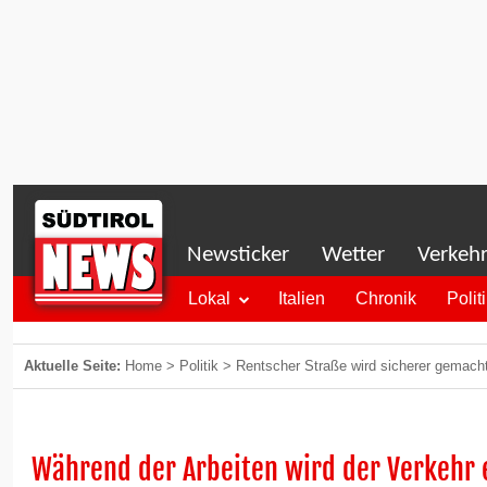
Newsticker
Wetter
Verkeh
Lokal
Italien
Chronik
Polit
Aktuelle Seite:
Home
>
Politik
>
Rentscher Straße wird sicherer gemach
Während der Arbeiten wird der Verkehr 