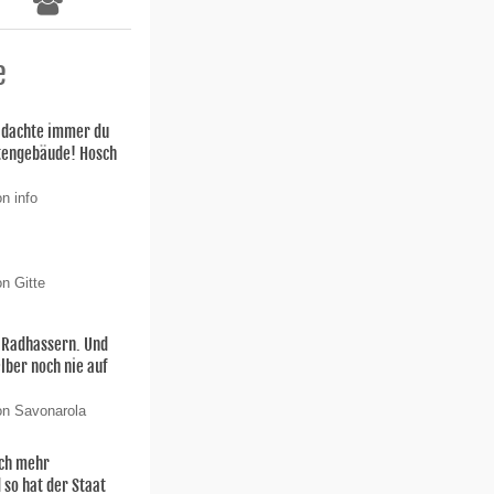
e
h dachte immer du
stengebäude! Hosch
n info
n Gitte
n Radhassern. Und
elber noch nie auf
on Savonarola
och mehr
 so hat der Staat