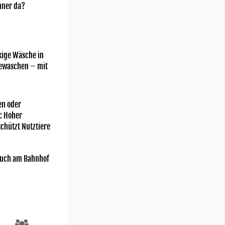
nner da?
kige Wäsche in
gewaschen – mit
n oder
: Hoher
chützt Nutztiere
uch am Bahnhof