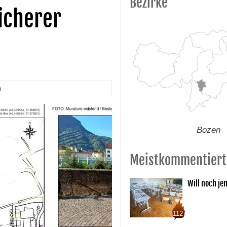
Bezirke
icherer
n
Bozen
Meistkommentiert
Will noch je
112