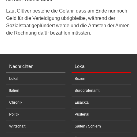
Laut Clüver bestehe die Gefahr, dass am Ende nur noch
Geld für die Verteidigung übrigbleibe, während der
Sozialstaat geplündert werde und die Ärmsten der Armen
die Rechnung dafür bezahlen müssten.
Nachrichten
Lokal
Lokal
Bozen
Italien
Burggrafenamt
Chronik
Eisacktal
Politik
Pustertal
Wirtschaft
Salten / Schlern