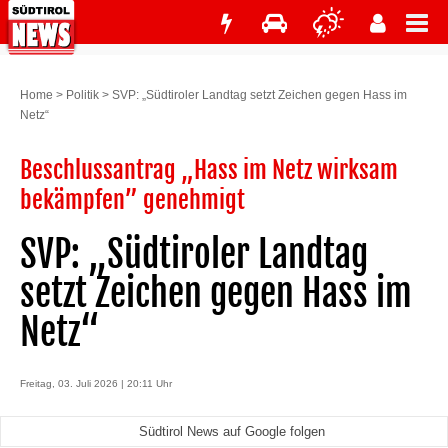
Home
>
Politik
>
SVP: „Südtiroler Landtag setzt Zeichen gegen Hass im
Netz“
Beschlussantrag „Hass im Netz wirksam
bekämpfen” genehmigt
SVP: „Südtiroler Landtag
setzt Zeichen gegen Hass im
Netz“
Freitag, 03. Juli 2026 | 20:11 Uhr
Südtirol News auf Google folgen