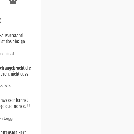
e
 Hausverstand
ist das einzige
on Trina1
uch angebracht die
ieren, nicht dass
n laila
enwasser kannst
ge du eins hast !!
on Luggi
Bettenstop Herr