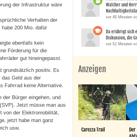
rung der Infrastruktur wäre
Walcher und Her
Nachhaltigkeitsla
vor 45 Minuten v
rsprüchliche Verhalten der
 habe 200 Mio. dafür
Da erübrigt sich e
Diskussion, die Gr
igte ebenfalls kein
vor 51 Minuten vo
ine Förderung für die
Fahrräder gut hineingepasst.
Anzeigen
t grundsätzlich positiv. Es
 das Geld aus der
 Fahrrad keine Alternative.
e der Bürger eingehen, und
r (SVP). Jetzt müsse man aus
t von der Elektromobilität,
ige, jetzt habe man ganz
eich usw.
Carezza Trail
Der
Abfa