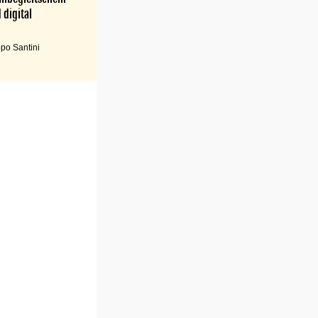
 digital
po Santini