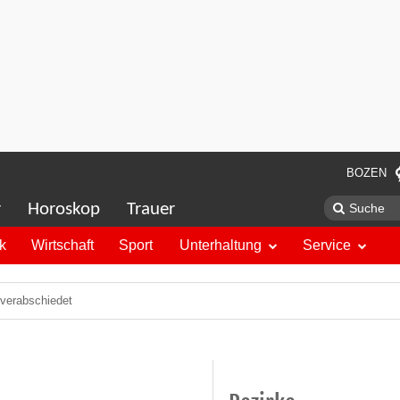
BOZEN
r
Horoskop
Trauer
ik
Wirtschaft
Sport
Unterhaltung
Service
 verabschiedet