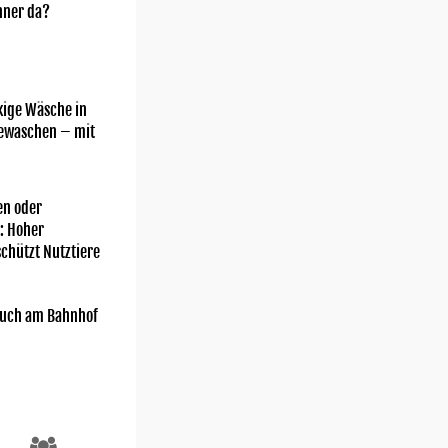
nner da?
kige Wäsche in
gewaschen – mit
n oder
: Hoher
chützt Nutztiere
uch am Bahnhof