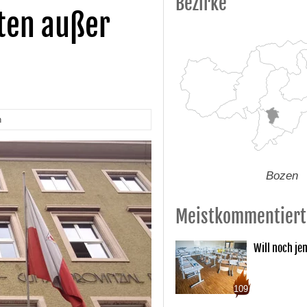
Bezirke
iten außer
n
Bozen
Meistkommentiert
Will noch je
109