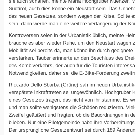
sie auch schaffen, meinte Maria Hochgruber Kuenzer. 
Südtirol, auch dies könne ein Neustart sein. Das Unbe
des neuen Gesetzes, sondern wegen der Krise. Sollte e
sein, dann werde man eine weitere Verlängerung der K
Kontroversen seien in der Urbanistik üblich, meinte He
brauche es aber wieder Ruhe, um den Neustart wagen z
Mobilität sei bereits da, man könne ihn durch geeignete 
verstärken. Tauber erinnerte an den Beschluss des Drei
des Kombiverkehrs, der auch für die Touristen interess
Notwendigkeiten, daher sei die E-Bike-Förderung zweitr
Riccardo Dello Sbarba (Grüne) sah im neuen Urbanistik
verspätete Inkrafttreten sei ungewöhnlich. Hochgruber 
eines Gesetzes tragen, das nicht von ihr stamme. Es wer
und man sollte wenigstens die Schäden reduzieren. Vie
Zweifel geäußert und fragten, ob die Bauordnungen in de
blieben. Nur eine Pilotgemeinde habe ihre Vorbereitung
Der ursprüngliche Gesetzentwurf sei durch 189 Änderu