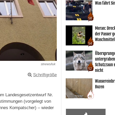
Was fährt Si
58
Meran: Drec
der Passer 
Waschmittel
54
Übersprunge
untergraben
Schutzzaun s
stnews/luk
52
nicht
Schriftgröße
Wassereinbr
Bozen
um Landesgesetzentwurf Nr.
46
estimmungen (vorgelegt von
nnes Kompatscher) – wieder