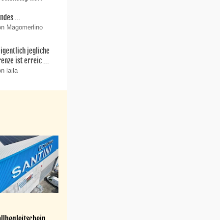
r
ndes ...
on Magomerlino
igentlich jegliche
enze ist erreic ...
n laila
llbegleitschein