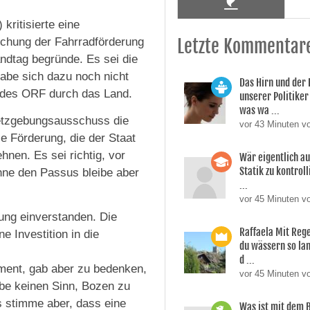
 kritisierte eine
eichung der Fahrradförderung
Letzte Kommentar
ndtag begründe. Es sei die
habe sich dazu noch nicht
Das Hirn und der
g des ORF durch das Land.
unserer Politiker 
was wa ...
setzgebungsausschuss die
vor 43 Minuten v
e Förderung, die der Staat
nen. Es sei richtig, vor
Wär eigentlich a
Statik zu kontroll
ne den Passus bleibe aber
...
vor 45 Minuten vo
hung einverstanden. Die
Raffaela Mit Reg
e Investition in die
du wässern so lan
d ...
ment, gab aber zu bedenken,
vor 45 Minuten v
abe keinen Sinn, Bozen zu
Es stimme aber, dass eine
Was ist mit dem 