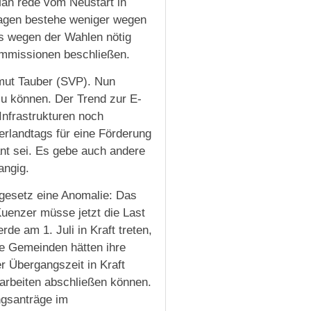
Man rede vom Neustart in
hagen bestehe weniger wegen
s wegen der Wahlen nötig
ommissionen beschließen.
lmut Tauber (SVP). Nun
u können. Der Trend zur E-
Infrastrukturen noch
erlandtags für eine Förderung
ant sei. Es gebe auch andere
angig.
gesetz eine Anomalie: Das
Kuenzer müsse jetzt die Last
de am 1. Juli in Kraft treten,
le Gemeinden hätten ihre
r Übergangszeit in Kraft
sarbeiten abschließen können.
ngsanträge im