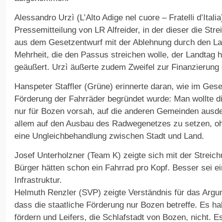
Alessandro Urzì (L’Alto Adige nel cuore – Fratelli d’Italia)
Pressemitteilung von LR Alfreider, in der dieser die Str
aus dem Gesetzentwurf mit der Ablehnung durch den La
Mehrheit, die den Passus streichen wolle, der Landtag 
geäußert. Urzì äußerte zudem Zweifel zur Finanzierun
Hanspeter Staffler (Grüne) erinnerte daran, wie im Ge
Förderung der Fahrräder begründet wurde: Man wollte di
nur für Bozen vorsah, auf die anderen Gemeinden ausdeh
allem auf den Ausbau des Radwegenetzes zu setzen, oh
eine Ungleichbehandlung zwischen Stadt und Land.
Josef Unterholzner (Team K) zeigte sich mit der Streic
Bürger hätten schon ein Fahrrad pro Kopf. Besser sei ein
Infrastruktur.
Helmuth Renzler (SVP) zeigte Verständnis für das Argu
dass die staatliche Förderung nur Bozen betreffe. Es h
fördern und Leifers, die Schlafstadt von Bozen, nicht. 