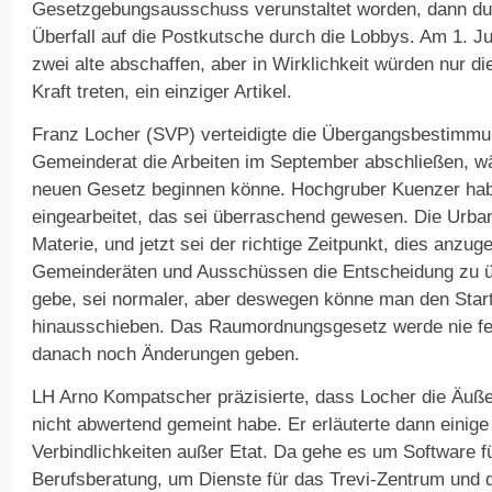
Gesetzgebungsausschuss verunstaltet worden, dann du
Überfall auf die Postkutsche durch die Lobbys. Am 1. J
zwei alte abschaffen, aber in Wirklichkeit würden nur 
Kraft treten, ein einziger Artikel.
Franz Locher (SVP) verteidigte die Übergangsbestimmu
Gemeinderat die Arbeiten im September abschließen, w
neuen Gesetz beginnen könne. Hochgruber Kuenzer habe
eingearbeitet, das sei überraschend gewesen. Die Urbani
Materie, und jetzt sei der richtige Zeitpunkt, dies anzug
Gemeinderäten und Ausschüssen die Entscheidung zu ü
gebe, sei normaler, aber deswegen könne man den Start
hinausschieben. Das Raumordnungsgesetz werde nie fer
danach noch Änderungen geben.
LH Arno Kompatscher präzisierte, dass Locher die Äuß
nicht abwertend gemeint habe. Er erläuterte dann einige
Verbindlichkeiten außer Etat. Da gehe es um Software f
Berufsberatung, um Dienste für das Trevi-Zentrum und