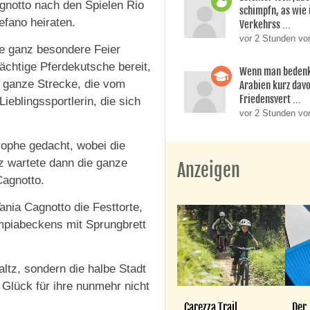
agnotto nach den Spielen Rio
schimpfn, as wie
fano heiraten.
Verkehrss ...
vor 2 Stunden von
ne ganz besondere Feier
rächtige Pferdekutsche bereit,
Wenn man bedenk
e ganze Strecke, die vom
Arabien kurz dav
Friedensvert ...
Lieblingssportlerin, die sich
vor 2 Stunden vo
rophe gedacht, wobei die
z wartete dann die ganze
Anzeigen
Cagnotto.
ania Cagnotto die Festtorte,
mpiabeckens mit Sprungbrett
ltz, sondern die halbe Stadt
 Glück für ihre nunmehr nicht
Carezza Trail
Der