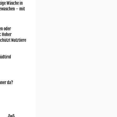
kige Wäsche in
gewaschen – mit
n oder
: Hoher
chützt Nutztiere
üdtirol
Twitter/Tania Cagnotto
nner da?