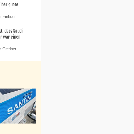
 über guote
 Einbuorli
t, dass Saudi
or war einen
n Gredner