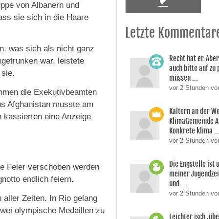
uppe von Albanern und
ss sie sich in die Haare
Letzte Kommentar
, was sich als nicht ganz
Recht hat er.Aber
ngetrunken war, leistete
auch bitte auf zu
 sie.
müssen ...
vor 2 Stunden v
ahmen die Exekutivbeamten
 aus Afghanistan musste am
Kaltern an der W
 kassierten eine Anzeige
KlimaGemeinde A
Konkrete klima ..
vor 2 Stunden vo
Die Engstelle ist
ie Feier verschoben werden
meiner Jugendzei
otto endlich feiern.
und ...
vor 2 Stunden von
 aller Zeiten. In Rio gelang
 zwei olympische Medaillen zu
Leichter isch ,üb