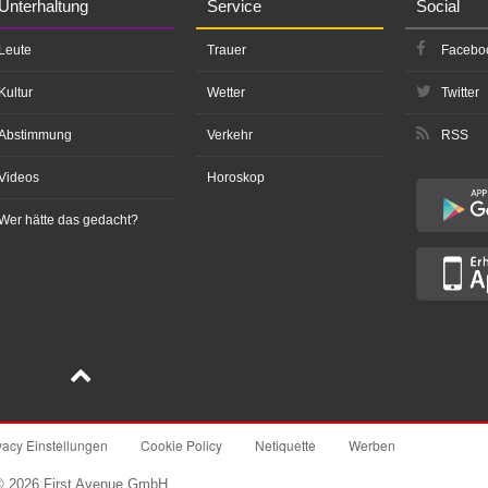
Unterhaltung
Service
Social
Leute
Trauer
Facebo
Kultur
Wetter
Twitter
Abstimmung
Verkehr
RSS
Videos
Horoskop
Wer hätte das gedacht?
vacy Einstellungen
Cookie Policy
Netiquette
Werben
© 2026 First Avenue GmbH