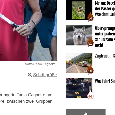
Meran: Drec
der Passer 
Waschmittel
54
Übersprunge
untergraben
Schutzzaun s
51
nicht
Zugfrust in S
Twitter/Tania Cagnotto
50
Schriftgröße
Was fährt Si
pringerin Tania Cagnotto am
44
gerei zwischen zwei Gruppen