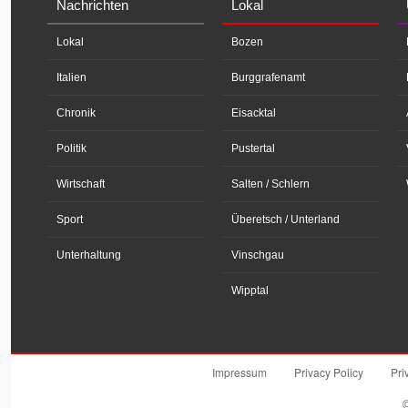
Nachrichten
Lokal
Lokal
Bozen
Italien
Burggrafenamt
Chronik
Eisacktal
Politik
Pustertal
Wirtschaft
Salten / Schlern
Sport
Überetsch / Unterland
Unterhaltung
Vinschgau
Wipptal
Impressum
Privacy Policy
Pri