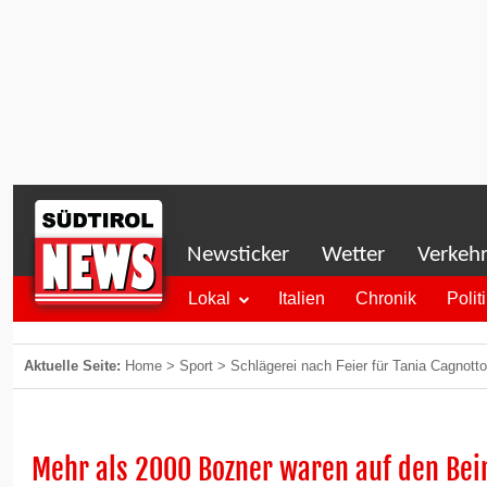
Newsticker
Wetter
Verkeh
Lokal
Italien
Chronik
Polit
Aktuelle Seite:
Home
>
Sport
>
Schlägerei nach Feier für Tania Cagnotto
Mehr als 2000 Bozner waren auf den Bei