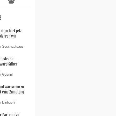
e
 dann hört jetzt
 plärren wir
on Soschautsaus
einstraße –
ward Silber
.
n Guennl
 und war schon zu
t eine Zumutung
 Einbuorli
er Parteien zu