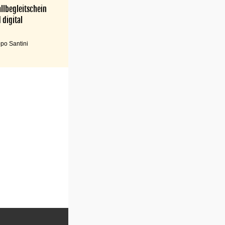
llbegleitschein
 digital
po Santini