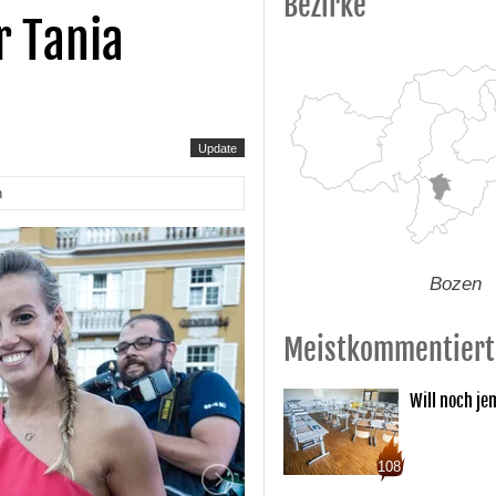
Bezirke
r Tania
Update
n
Bozen
Meistkommentiert
Will noch je
108