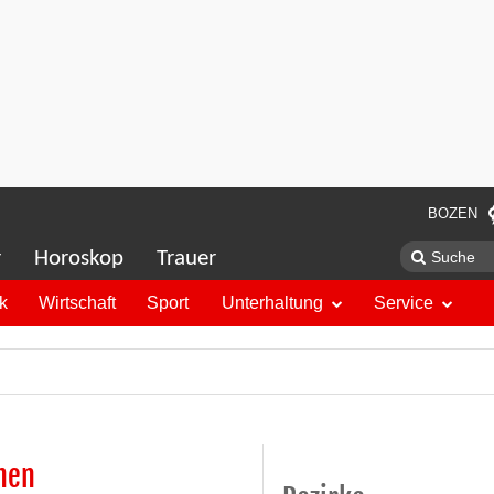
BOZEN
r
Horoskop
Trauer
ik
Wirtschaft
Sport
Unterhaltung
Service
nen