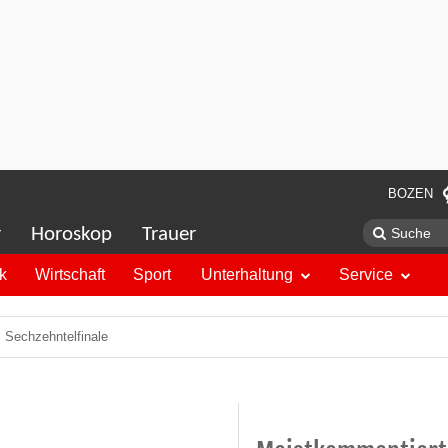
BOZEN
r
Horoskop
Trauer
ik
Wirtschaft
Sport
Unterhaltung
Service
 Sechzehntelfinale