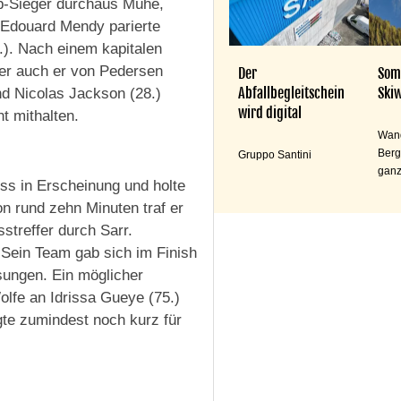
up-Sieger durchaus Mühe,
e Edouard Mendy parierte
7.). Nach einem kapitalen
ber auch er von Pedersen
Der
Som
Abfallbegleitschein
Skiw
d Nicolas Jackson (28.)
wird digital
t mithalten.
Wand
Berg
Gruppo Santini
ganz
ss in Erscheinung und holte
n rund zehn Minuten traf er
streffer durch Sarr.
Sein Team gab sich im Finish
ösungen. Ein möglicher
lfe an Idrissa Gueye (75.)
rgte zumindest noch kurz für