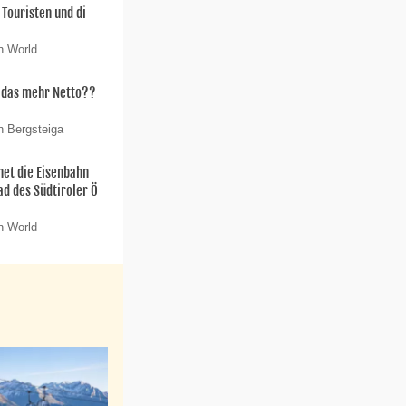
 Touristen und di
n World
t das mehr Netto??
n Bergsteiga
net die Eisenbahn
ad des Südtiroler Ö
n World