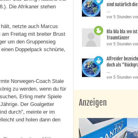
sind natürlich die
8.). Die Afrikaner stehen
...
vor 5 Stunden vo
 hält, netzte auch Marcus
Bla bla bla.wo is
am Freitag mit breiter Brust
Traumtänzer
ager um den Gruppensieg
vor 5 Stunden vo
ls einen Doppelpack schnürte,
Alfreider bezeich
doch als "Rückgr
...
vor 5 Stunden vo
ärmte Norwegen-Coach Stale
könig zu werden, wenn du für
rsuchen, Erling mehr Spiele
Anzeigen
8-Jährige. Der Goalgetter
sind durch”, meinte er im
lleicht und holen dann den