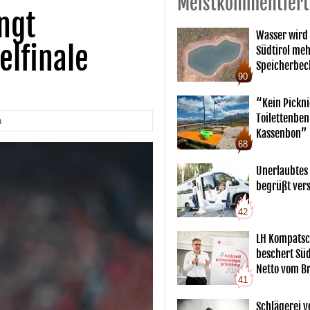
Meistkommentiert
ngt
Wasser wird
elfinale
Südtirol me
Speicherbec
90
“Kein Pickn
Toilettenben
n
Kassenbon”
68
Unerlaubtes
begrüßt vers
42
LH Kompatsc
beschert Sü
Netto vom Br
41
Schlägerei v