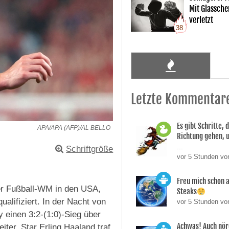
Mit Glassche
verletzt
38
Letzte Kommentar
Es gibt Schritte, d
APA/APA (AFP)/AL BELLO
Richtung gehen, 
...
Schriftgröße
vor 5 Stunden vo
Freu mich schon a
er Fußball-WM in den USA,
Steaks
alifiziert. In der Nacht von
vor 5 Stunden vo
 einen 3:2-(1:0)-Sieg über
Achwas! Auch nör
ter. Star Erling Haaland traf