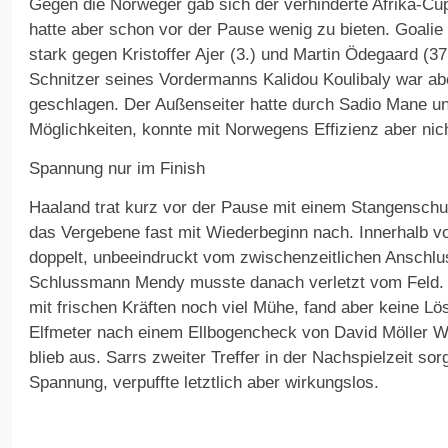
Gegen die Norweger gab sich der verhinderte Afrika-C
hatte aber schon vor der Pause wenig zu bieten. Goali
stark gegen Kristoffer Ajer (3.) und Martin Ödegaard (3
Schnitzer seines Vordermanns Kalidou Koulibaly war a
geschlagen. Der Außenseiter hatte durch Sadio Mane un
Möglichkeiten, konnte mit Norwegens Effizienz aber nich
Spannung nur im Finish
Haaland trat kurz vor der Pause mit einem Stangenschu
das Vergebene fast mit Wiederbeginn nach. Innerhalb vo
doppelt, unbeeindruckt vom zwischenzeitlichen Anschlus
Schlussmann Mendy musste danach verletzt vom Feld. 
mit frischen Kräften noch viel Mühe, fand aber keine L
Elfmeter nach einem Ellbogencheck von David Möller Wo
blieb aus. Sarrs zweiter Treffer in der Nachspielzeit so
Spannung, verpuffte letztlich aber wirkungslos.