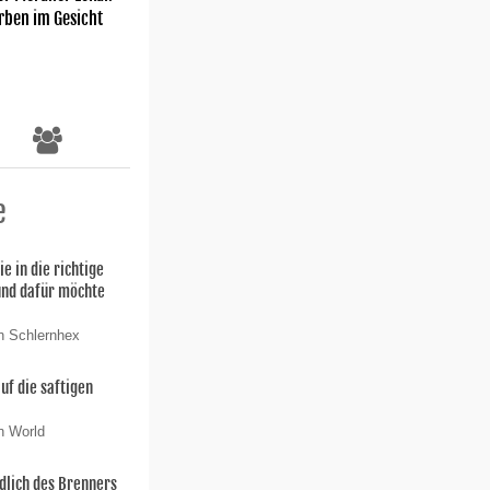
rben im Gesicht
e
ie in die richtige
und dafür möchte
n Schlernhex
uf die saftigen
n World
dlich des Brenners