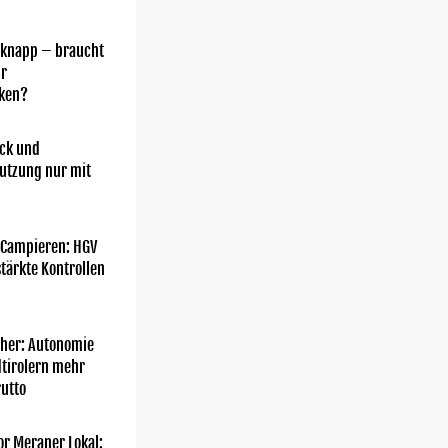
 knapp – braucht
hr
ken?
ick und
utzung nur mit
 Campieren: HGV
tärkte Kontrollen
her: Autonomie
dtirolern mehr
utto
or Meraner Lokal: