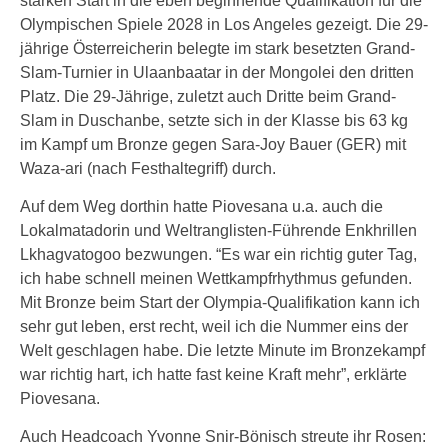
starken Start in die eben beginnende Qualifikation für die
Olympischen Spiele 2028 in Los Angeles gezeigt. Die 29-
jährige Österreicherin belegte im stark besetzten Grand-
Slam-Turnier in Ulaanbaatar in der Mongolei den dritten
Platz. Die 29-Jährige, zuletzt auch Dritte beim Grand-
Slam in Duschanbe, setzte sich in der Klasse bis 63 kg
im Kampf um Bronze gegen Sara-Joy Bauer (GER) mit
Waza-ari (nach Festhaltegriff) durch.
Auf dem Weg dorthin hatte Piovesana u.a. auch die
Lokalmatadorin und Weltranglisten-Führende Enkhrillen
Lkhagvatogoo bezwungen. “Es war ein richtig guter Tag,
ich habe schnell meinen Wettkampfrhythmus gefunden.
Mit Bronze beim Start der Olympia-Qualifikation kann ich
sehr gut leben, erst recht, weil ich die Nummer eins der
Welt geschlagen habe. Die letzte Minute im Bronzekampf
war richtig hart, ich hatte fast keine Kraft mehr”, erklärte
Piovesana.
Auch Headcoach Yvonne Snir-Bönisch streute ihr Rosen: