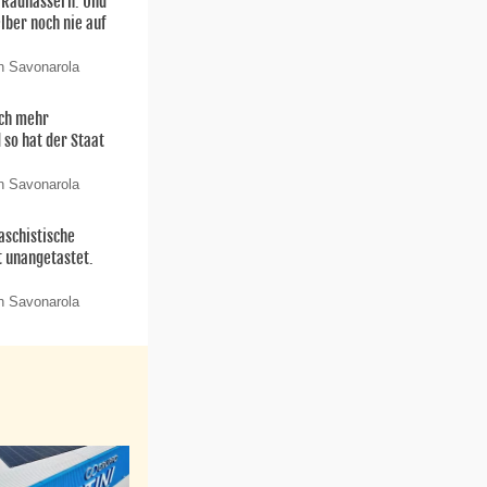
n Radhassern. Und
elber noch nie auf
n Savonarola
och mehr
 so hat der Staat
n Savonarola
aschistische
t unangetastet.
n Savonarola