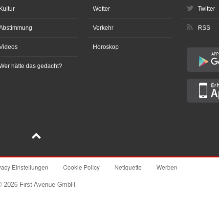
Kultur
Wetter
Twitter
Abstimmung
Verkehr
RSS
Videos
Horoskop
Wer hätte das gedacht?
vacy Einstellungen
Cookie Policy
Netiquette
Werben
© 2026 First Avenue GmbH