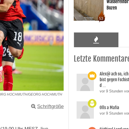
Wassereinbr
Bozen
53
Letzte Kommentar
Alex@ ach so, ic
bist gegen Fschi
d ...
vor 9 Stunden von
EORG HOCHMUTH/GEORG HOCHMUTH
Schriftgröße
Olls a Mafia
vor 9 Stunden vo
 (19.00 Uhr MESZ, live