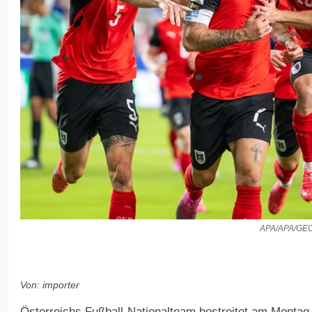
APA/APA/G
Von: importer
Österreichs Fußball-Nationalteam bestreitet am Montag