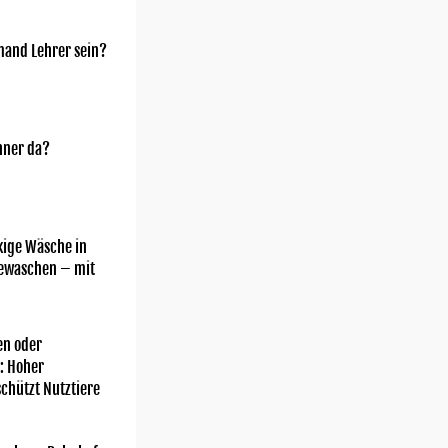
mand Lehrer sein?
nner da?
kige Wäsche in
gewaschen – mit
n oder
: Hoher
chützt Nutztiere