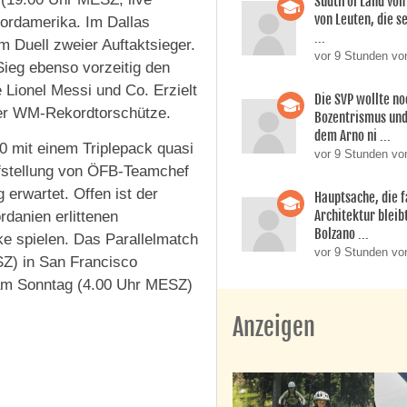
Südtirol Land vo
von Leuten, die s
ordamerika. Im Dallas
...
m Duell zweier Auftaktsieger.
vor 9 Stunden vo
Sieg ebenso vorzeitig den
e Lionel Messi und Co. Erzielt
Die SVP wollte n
iger WM-Rekordtorschütze.
Bozentrismus und
dem Arno ni ...
0 mit einem Triplepack quasi
vor 9 Stunden vo
ufstellung von ÖFB-Teamchef
 erwartet. Offen ist der
Hauptsache, die f
Architektur bleib
danien erlittenen
Bolzano ...
e spielen. Das Parallelmatch
vor 9 Stunden vo
SZ) in San Francisco
r am Sonntag (4.00 Uhr MESZ)
Anzeigen