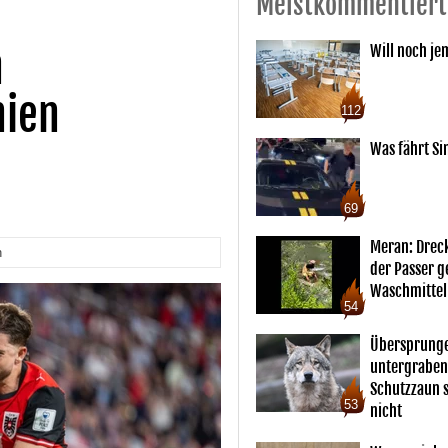
Meistkommentiert
n
Will noch je
nien
112
Was fährt Si
69
Meran: Drec
n
der Passer 
Waschmittel
54
Übersprunge
untergraben
Schutzzaun s
53
nicht