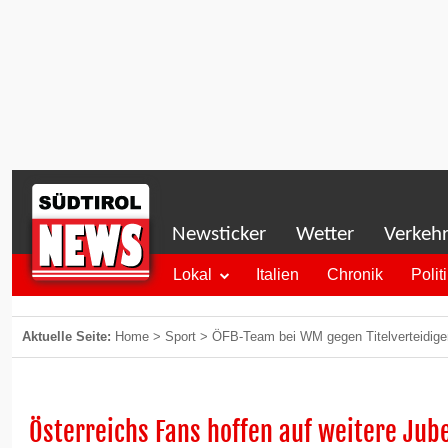
Newsticker
Wetter
Verkeh
Lokal
Italien
Chronik
Polit
Aktuelle Seite:
Home
>
Sport
>
ÖFB-Team bei WM gegen Titelverteidiger 
Österreichs Fans hoffen auf weitere Jub