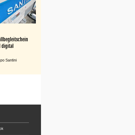
llbegleitschein
 digital
po Santini
ok