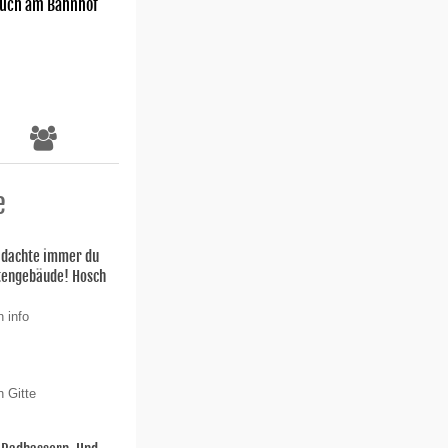
uch am Bahnhof
e
h dachte immer du
stengebäude! Hosch
 info
n Gitte