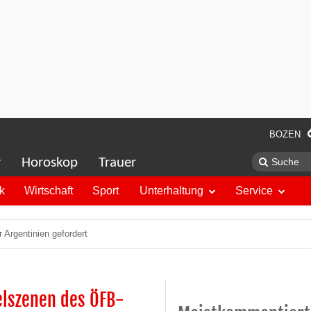
BOZEN
r
Horoskop
Trauer
ik
Wirtschaft
Sport
Unterhaltung
Service
Argentinien gefordert
elszenen des ÖFB-