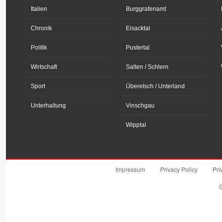
Italien
Burggrafenamt
Chronik
Eisacktal
Politik
Pustertal
Wirtschaft
Salten / Schlern
Sport
Überetsch / Unterland
Unterhaltung
Vinschgau
Wipptal
Impressum
Privacy Policy
Pri