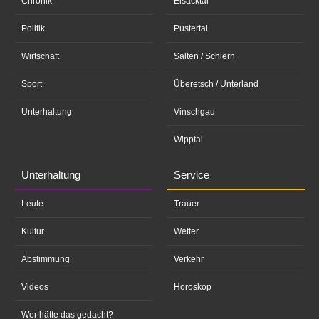
Chronik
Eisacktal
Politik
Pustertal
Wirtschaft
Salten / Schlern
Sport
Überetsch / Unterland
Unterhaltung
Vinschgau
Wipptal
Unterhaltung
Service
Leute
Trauer
Kultur
Wetter
Abstimmung
Verkehr
Videos
Horoskop
Wer hätte das gedacht?