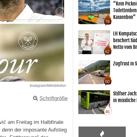
“Kein Pickn
Toilettenben
Kassenbon”
79
LH Kompatsc
beschert Sü
Netto vom Br
62
Zugfrust in S
50
Instagram/Wimbledon
Stilfser Joch
Schriftgröße
in missliche
46
ć am Freitag im Halbfinale
, denn der imposante Aufstieg