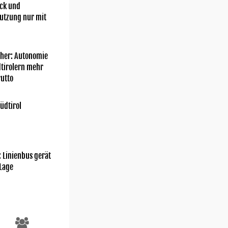
ick und
utzung nur mit
her: Autonomie
dtirolern mehr
utto
üdtirol
Instagram/Wimbledon
: Linienbus gerät
 Lage