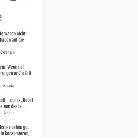
e
ie waren nicht
 haben auf die
 Deshalb
lem. Wenn i af
rungen mit'n Zelt
on Gauda
f ...nur ist Dödel
einen deal z ...
n Doolin
thäuer gehen gut
ein konsumieren,