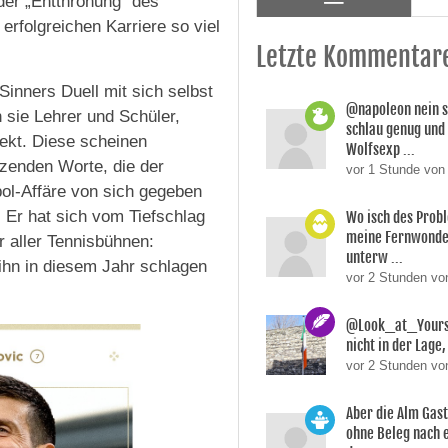
der „Entthronung” des
erfolgreichen Karriere so viel
Letzte Kommentar
inners Duell mit sich selbst
@napoleon nein s
 sie Lehrer und Schüler,
schlau genug und
ekt. Diese scheinen
Wolfsexp ...
tzenden Worte, die der
vor 1 Stunde von
ol-Affäre von sich gegeben
 Er hat sich vom Tiefschlag
Wo isch des Prob
meine Fernwonde
r aller Tennisbühnen:
unterw ...
ihn in diesem Jahr schlagen
vor 2 Stunden v
@Look_at_Yoursel
nicht in der Lage, 
vor 2 Stunden vo
Aber die Alm Gas
ohne Beleg nach 