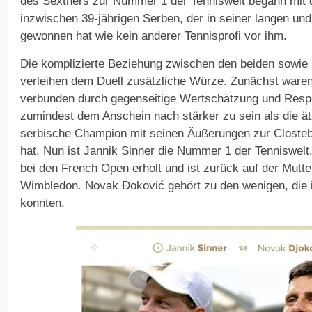
des Sextners zur Nummer 1 der Tenniswelt begann mit 
inzwischen 39-jährigen Serben, der in seiner langen und 
gewonnen hat wie kein anderer Tennisprofi vor ihm.
Die komplizierte Beziehung zwischen den beiden sowie S
verleihen dem Duell zusätzliche Würze. Zunächst waren
verbunden durch gegenseitige Wertschätzung und Resp
zumindest dem Anschein nach stärker zu sein als die ä
serbische Champion mit seinen Äußerungen zur Closteb
hat. Nun ist Jannik Sinner die Nummer 1 der Tenniswelt.
bei den French Open erholt und ist zurück auf der Mutte
Wimbledon. Novak Đoković gehört zu den wenigen, die 
konnten.