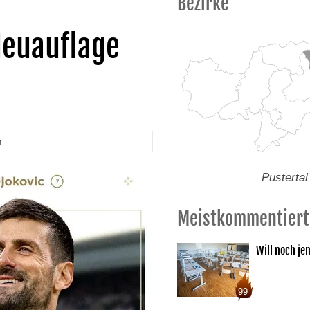
Bezirke
Neuauflage
n
Pustertal
Meistkommentiert
Will noch je
99