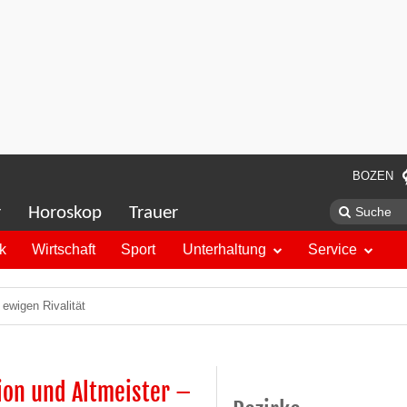
BOZEN
r
Horoskop
Trauer
ik
Wirtschaft
Sport
Unterhaltung
Service
ewigen Rivalität
ion und Altmeister –