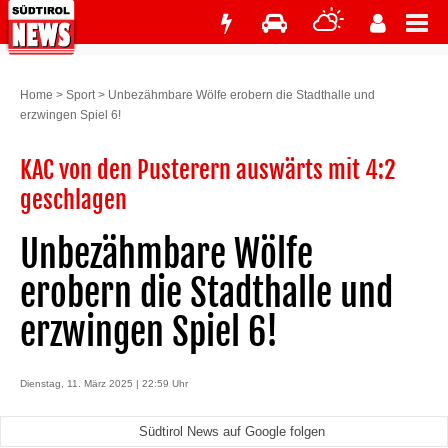
Home
>
Sport
>
Unbezähmbare Wölfe erobern die Stadthalle und
erzwingen Spiel 6!
KAC von den Pusterern auswärts mit 4:2
geschlagen
Unbezähmbare Wölfe
erobern die Stadthalle und
erzwingen Spiel 6!
Dienstag, 11. März 2025 | 22:59 Uhr
Südtirol News auf Google folgen