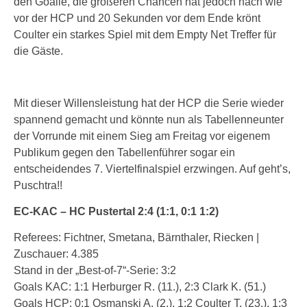
den Goalie, die größeren Chancen hat jedoch nach wie
vor der HCP und 20 Sekunden vor dem Ende krönt
Coulter ein starkes Spiel mit dem Empty Net Treffer für
die Gäste.
Mit dieser Willensleistung hat der HCP die Serie wieder
spannend gemacht und könnte nun als Tabellenneunter
der Vorrunde mit einem Sieg am Freitag vor eigenem
Publikum gegen den Tabellenführer sogar ein
entscheidendes 7. Viertelfinalspiel erzwingen. Auf geht’s,
Puschtra!!
EC-KAC – HC Pustertal 2:4 (1:1, 0:1 1:2)
Referees: Fichtner, Smetana, Bärnthaler, Riecken |
Zuschauer: 4.385
Stand in der „Best-of-7“-Serie: 3:2
Goals KAC: 1:1 Herburger R. (11.), 2:3 Clark K. (51.)
Goals HCP: 0:1 Osmanski A. (2.), 1:2 Coulter T. (23.), 1:3