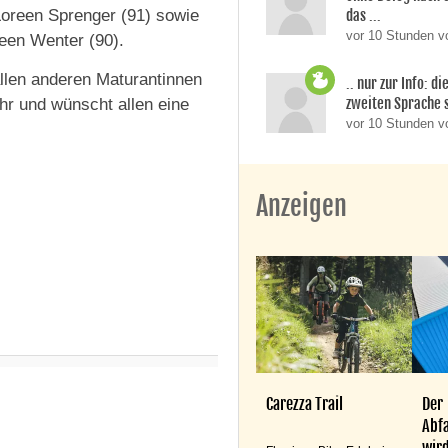
Loreen Sprenger (91) sowie
das ...
vor 10 Stunden v
een Wenter (90).
allen anderen Maturantinnen
.. nur zur Info: d
zweiten Sprache si
hr und wünscht allen eine
vor 10 Stunden 
Anzeigen
Carezza Trail
Der
Abfa
wird