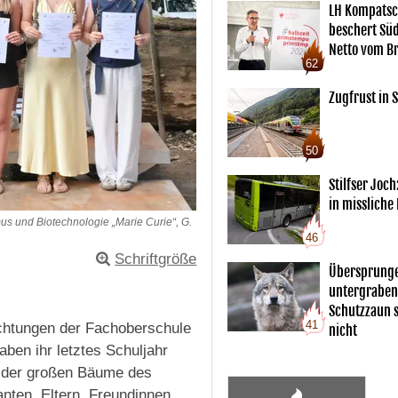
LH Kompatsc
beschert Sü
Netto vom Br
62
Zugfrust in S
50
Stilfser Joch
in missliche
us und Biotechnologie „Marie Curie“, G.
46
Schriftgröße
Übersprunge
untergraben
Schutzzaun s
41
ichtungen der Fachoberschule
nicht
ben ihr letztes Schuljahr
n der großen Bäume des
nten, Eltern, Freundinnen