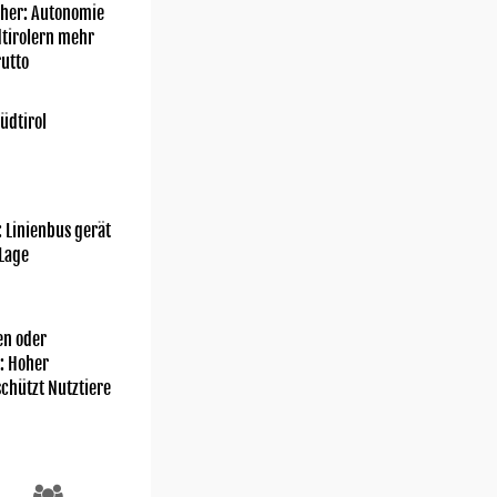
her: Autonomie
dtirolern mehr
utto
üdtirol
: Linienbus gerät
 Lage
n oder
: Hoher
chützt Nutztiere