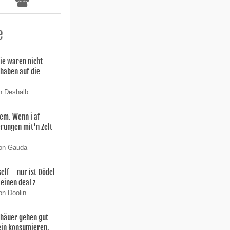
e
ie waren nicht
 haben auf die
n Deshalb
lem. Wenn i af
rungen mit'n Zelt
von Gauda
f ...nur ist Dödel
einen deal z ...
on Doolin
thäuer gehen gut
ein konsumieren,