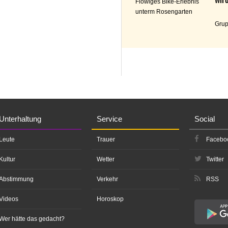
Flowiges Bike-Erlebnis
unterm Rosengarten
Grup
Unterhaltung
Service
Social
Leute
Trauer
Facebo
Kultur
Wetter
Twitter
Abstimmung
Verkehr
RSS
Videos
Horoskop
Wer hätte das gedacht?