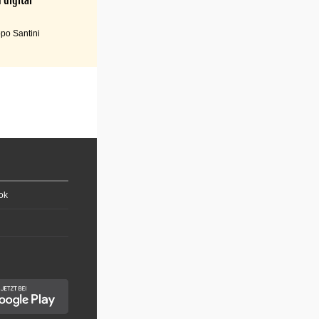
po Santini
ok