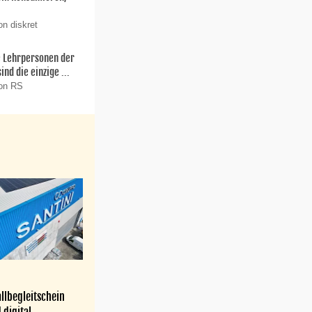
on diskret
ie Lehrpersonen der
nd die einzige ...
von RS
llbegleitschein
 digital