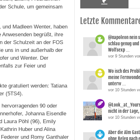
 der Schule, um gemeinsam
Letzte Kommentar
e, und Madleen Wenter, haben
ie Anwesenden begrüßt, ihre
@napoleon nein s
n der Schulzeit an der FOS
schlau genug und
Wolfsexp ...
die uns in und außerhalb der
vor 9 Stunden vo
hofer und Wenter. Der
falls zur Feier und
Wo isch des Prob
meine Fernwonde
unterw ...
e gratuliert werden: Tatiana
vor 10 Stunden 
er (5TS4).
@Look_at_Yoursel
t hervorragenden 90 oder
nicht in der Lage, 
nnerhofer, Johanna Eisendle
vor 10 Stunden v
 Laura Pöhl (96), Emily
 Kathrin Huber und Alina
Aber die Alm Gas
ka Federer und Romy Ganthaler
ohne Beleg nach 