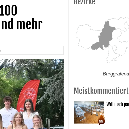
Bezirke
 100
und mehr
n
Burggrafen
Meistkommentiert
Will noch je
99