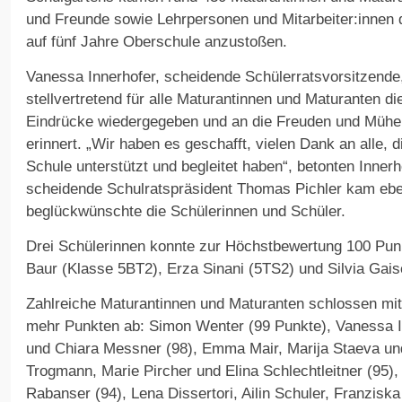
und Freunde sowie Lehrpersonen und Mitarbeiter:innen
auf fünf Jahre Oberschule anzustoßen.
Vanessa Innerhofer, scheidende Schülerratsvorsitzend
stellvertretend für alle Maturantinnen und Maturanten d
Eindrücke wiedergegeben und an die Freuden und Mühe
erinnert. „Wir haben es geschafft, vielen Dank an alle, 
Schule unterstützt und begleitet haben“, betonten Inner
scheidende Schulratspräsident Thomas Pichler kam eben
beglückwünschte die Schülerinnen und Schüler.
Drei Schülerinnen konnte zur Höchstbewertung 100 Punkt
Baur (Klasse 5BT2), Erza Sinani (5TS2) und Silvia Gais
Zahlreiche Maturantinnen und Maturanten schlossen mi
mehr Punkten ab: Simon Wenter (99 Punkte), Vanessa I
und Chiara Messner (98), Emma Mair, Marija Staeva und
Trogmann, Marie Pircher und Elina Schlechtleitner (95),
Rabanser (94), Lena Dissertori, Ailin Schuler, Franzis