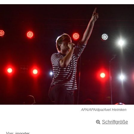
APA/APA/dpa/Axel Heimken
Schriftgröße
Von: importer