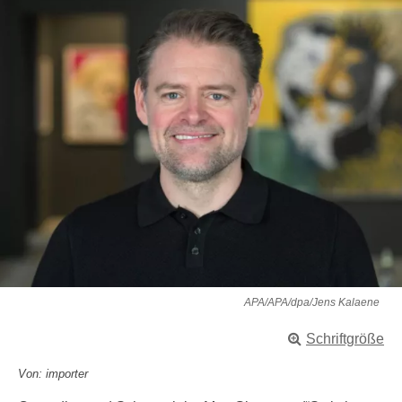
APA/APA/dpa/Jens Kalaene
Schriftgröße
Von: importer