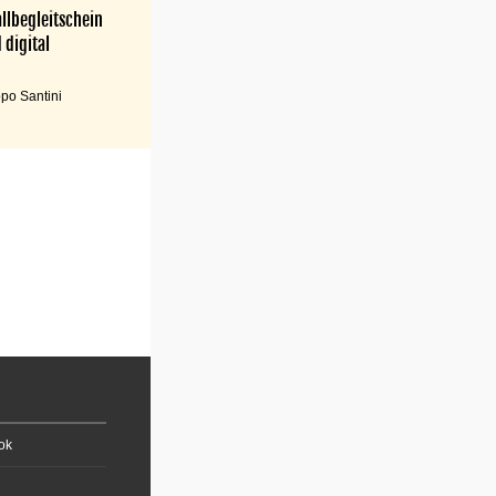
llbegleitschein
 digital
po Santini
ok