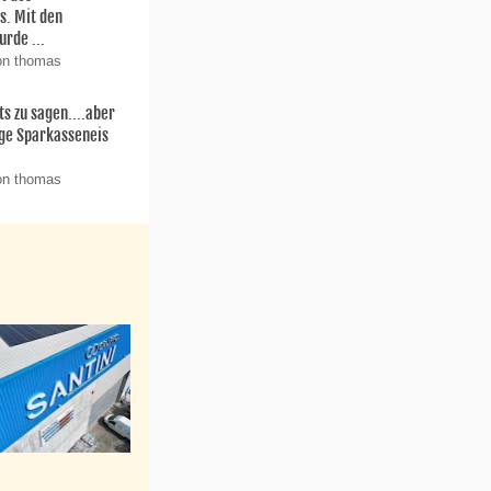
s. Mit den
rde ...
on thomas
ts zu sagen....aber
ige Sparkasseneis
on thomas