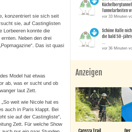
Küchelbergtunnel
Tunnelarbeiten wu
konzentriert sie sich seit
vor 33 Minuten v
sucht sie, auf Castinglisten
Schöne Halle nich
e Lorbeeren konnte die
die bald 50-jähr
ernten. Neben den drei
...
 „Popmagazine“. Das ist quasi
vor 36 Minuten v
Anzeigen
Jedes Model hat etwas
r ab, was er sucht und ob
anger laut Zett.
 „So weit wie Nicole hat es
es auch in Paris klappt. Bei
t sie auf der Castingliste“,
itung Zett. Für welche Show
Carezza Trail
Der
ft auch nur ein paar Stunden