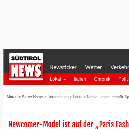
Newsticker
Wetter
Verkeh
Lokal
Italien
Chronik
Polit
Aktuelle Seite:
Home
>
Unterhaltung
>
Leute
>
Nicole Langes schafft S
Newcomer-Model ist auf der „Paris Fas