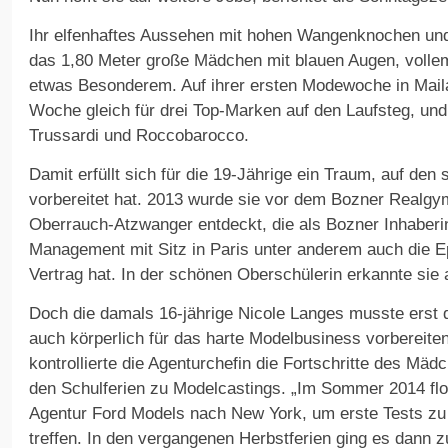
Ihr elfenhaftes Aussehen mit hohen Wangenknochen u
das 1,80 Meter große Mädchen mit blauen Augen, voll
etwas Besonderem. Auf ihrer ersten Modewoche in Mail
Woche gleich für drei Top-Marken auf den Laufsteg, und
Trussardi und Roccobarocco.
Damit erfüllt sich für die 19-Jährige ein Traum, auf den 
vorbereitet hat. 2013 wurde sie vor dem Bozner Realg
Oberrauch-Atzwanger entdeckt, die als Bozner Inhaber
Management mit Sitz in Paris unter anderem auch die E
Vertrag hat. In der schönen Oberschülerin erkannte sie 
Doch die damals 16-jährige Nicole Langes musste erst 
auch körperlich für das harte Modelbusiness vorbereite
kontrollierte die Agenturchefin die Fortschritte des Mäd
den Schulferien zu Modelcastings. „Im Sommer 2014 flog 
Agentur Ford Models nach New York, um erste Tests z
treffen. In den vergangenen Herbstferien ging es dann z