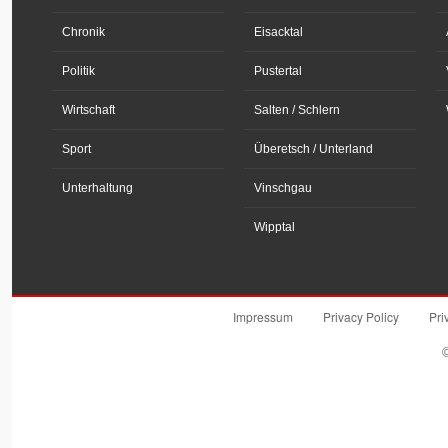
Chronik
Eisacktal
Politik
Pustertal
Wirtschaft
Salten / Schlern
Sport
Überetsch / Unterland
Unterhaltung
Vinschgau
Wipptal
Impressum
Privacy Policy
Pri