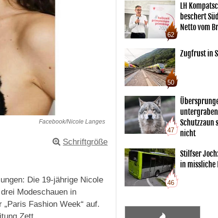
LH Kompatsc
beschert Sü
Netto vom Br
62
Zugfrust in S
50
Übersprunge
untergraben
Schutzzaun s
Facebook/Nicole Langes
47
nicht
Schriftgröße
Stilfser Joch
in missliche
lungen: Die 19-jährige Nicole
46
 drei Modeschauen in
 „Paris Fashion Week“ auf.
itung Zett.