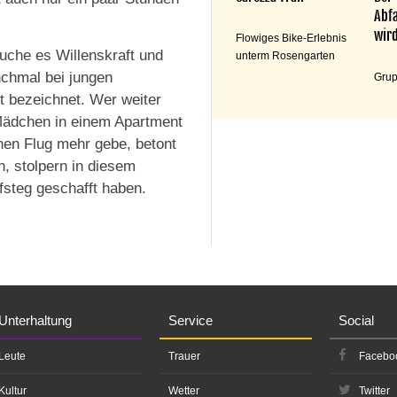
Abfa
wird
Flowiges Bike-Erlebnis
uche es Willenskraft und
unterm Rosengarten
chmal bei jungen
Grup
t bezeichnet. Wer weiter
 Mädchen in einem Apartment
nen Flug mehr gebe, betont
n, stolpern in diesem
ufsteg geschafft haben.
Unterhaltung
Service
Social
Leute
Trauer
Facebo
Kultur
Wetter
Twitter