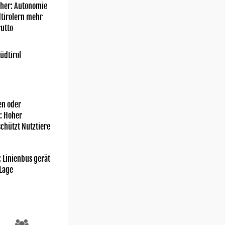
her: Autonomie
dtirolern mehr
utto
üdtirol
n oder
: Hoher
chützt Nutztiere
: Linienbus gerät
 Lage