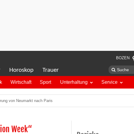
BOZEN
r
Horoskop
Trauer
ik
Wirtschaft
Sport
Unterhaltung
Service
prung von Neumarkt nach Paris
hion Week“