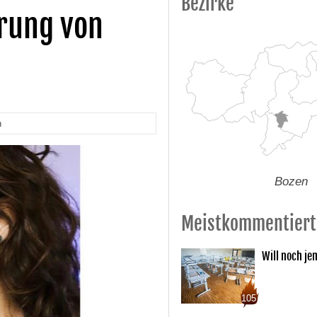
Bezirke
prung von
n
Bozen
Meistkommentiert
Will noch je
105