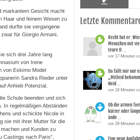
nd markantem Gesicht macht
em Haar und feinem Wesen zu
Letzte Kommentar
and durfte sie vergangene
 zwar für Giorgio Armani,
Recht hat er. Wie
Menschen mit vie
teure D ...
sie sich drei Jahre lang
vor 17 Minuten v
ymnasium von Irene
in von Eskimo Model
Da fällt mir nur e
„Mitleid bekomm
ppanerin Sandra Rieder unter
Neid ...
auf Anhieb Potenzial.
vor 18 Minuten v
die Schule beenden und sich
Ob die armen Tie
n. In regelmäßigen Abständen
kürzer oder läng
chens und schickte Nicole in
ände ...
sie mit ihrer Mutter für die
vor 29 Minuten v
u machen und Kunden zu
u Castings nach Paris“,
Eine neue Ausfahr