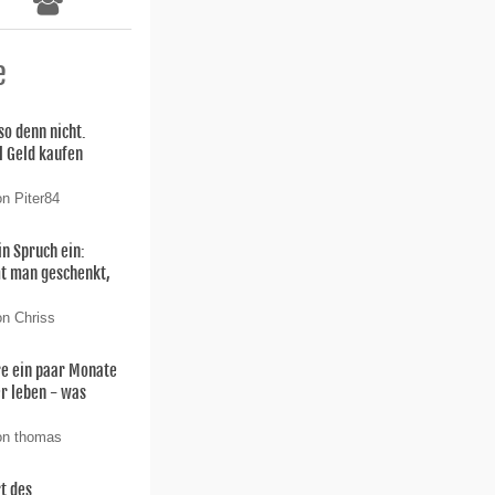
e
so denn nicht.
l Geld kaufen
on Piter84
in Spruch ein:
t man geschenkt,
on Chriss
re ein paar Monate
er leben - was
on thomas
t des