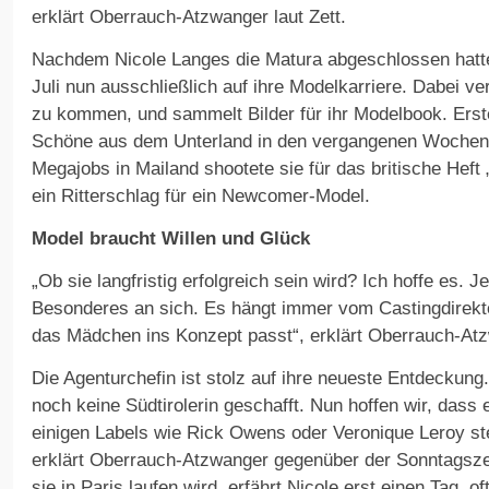
erklärt Oberrauch-Atzwanger laut Zett.
Nachdem Nicole Langes die Matura abgeschlossen hatte, 
Juli nun ausschließlich auf ihre Modelkarriere. Dabei ver
zu kommen, und sammelt Bilder für ihr Modelbook. Erst
Schöne aus dem Unterland in den vergangenen Wochen 
Megajobs in Mailand shootete sie für das britische Heft
ein Ritterschlag für ein Newcomer-Model.
Model braucht Willen und Glück
„Ob sie langfristig erfolgreich sein wird? Ich hoffe es. 
Besonderes an sich. Es hängt immer vom Castingdirekto
das Mädchen ins Konzept passt“, erklärt Oberrauch-Atzw
Die Agenturchefin ist stolz auf ihre neueste Entdeckung.
noch keine Südtirolerin geschafft. Nun hoffen wir, dass 
einigen Labels wie Rick Owens oder Veronique Leroy steh
erklärt Oberrauch-Atzwanger gegenüber der Sonntagsze
sie in Paris laufen wird, erfährt Nicole erst einen Tag, o