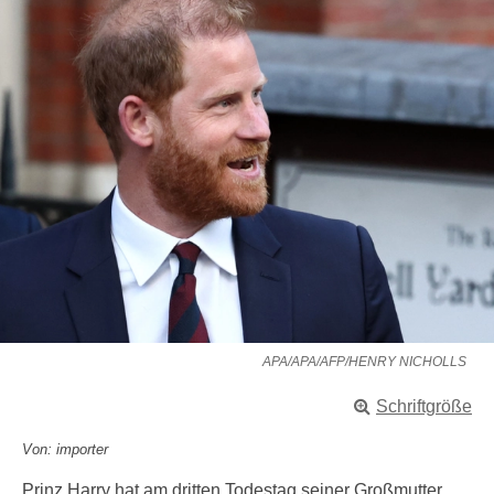
APA/APA/AFP/HENRY NICHOLLS
Schriftgröße
Von: importer
Prinz Harry hat am dritten Todestag seiner Großmutter,