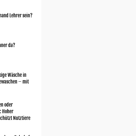
mand Lehrer sein?
nner da?
kige Wäsche in
gewaschen – mit
n oder
: Hoher
chützt Nutztiere