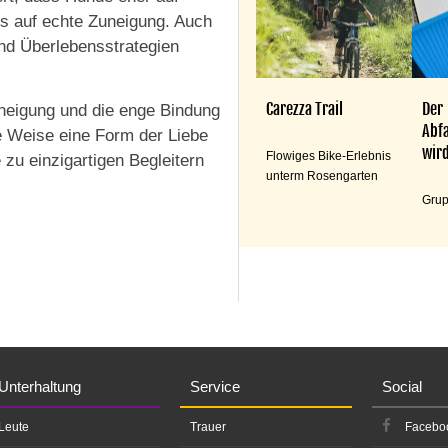
ls auf echte Zuneigung. Auch
nd Überlebensstrategien
Carezza Trail
Der
uneigung und die enge Bindung
Abfa
ne Weise eine Form der Liebe
wird
Flowiges Bike-Erlebnis
zu einzigartigen Begleitern
unterm Rosengarten
Grup
Unterhaltung
Service
Social
Leute
Trauer
Facebo