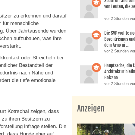
Südtirol Land vo
von Leuten, die s
...
sitzer zu erkennen und darauf
vor 2 Stunden vo
ür für menschliche
ng. Über Jahrtausende wurden
Die SVP wollte n
schen aufzubauen, was ihre
Bozentrismus und
dem Arno ni ...
verstärkt.
vor 2 Stunden vo
ckkontakt oder Streicheln bei
tlicher Bestandteil der
Hauptsache, die f
Architektur bleib
Bedürfnis nach Nähe und
Bolzano ...
dert die tiefe emotionale
vor 2 Stunden vo
Anzeigen
urt Kotrschal zeigen, dass
 zu ihren Besitzern zu
rstellung infrage stellen. Die
ert, dass Hunde eher auf