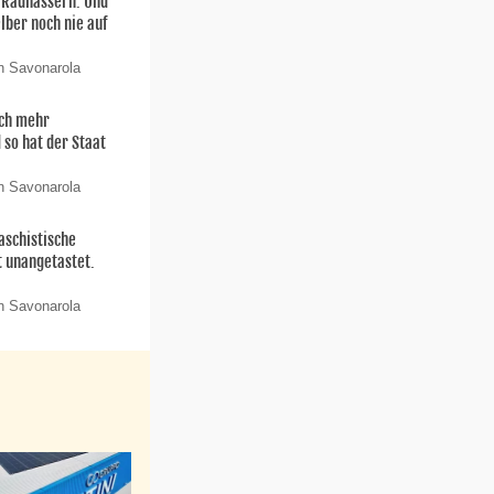
n Radhassern. Und
elber noch nie auf
n Savonarola
och mehr
 so hat der Staat
n Savonarola
aschistische
t unangetastet.
n Savonarola