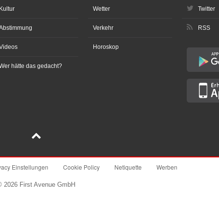
Kultur
Wetter
Twitter
Abstimmung
Verkehr
RSS
Videos
Horoskop
Wer hätte das gedacht?
vacy Einstellungen
Cookie Policy
Netiquette
Werben
© 2026 First Avenue GmbH