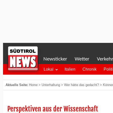
Newsticker
Wetter
Verkeh
Lokal
Italien
Chronik
Polit
Aktuelle Seite:
Home
>
Unterhaltung
>
Wer hätte das gedacht?
>
Können
Perspektiven aus der Wissenschaft