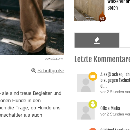
Wassereinbr
Bozen
53
Letzte Kommentar
pexels.com
Schriftgröße
Alex@ ach so, ic
bist gegen Fschi
d ...
vor 2 Stunden von
sie sind treue Begleiter und
lionen Hunde in den
Doch die Frage, ob Hunde uns
Olls a Mafia
vor 2 Stunden vo
enschaftler als auch