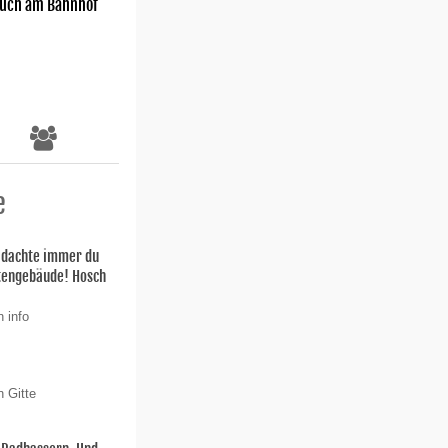
uch am Bahnhof
e
h dachte immer du
stengebäude! Hosch
 info
n Gitte