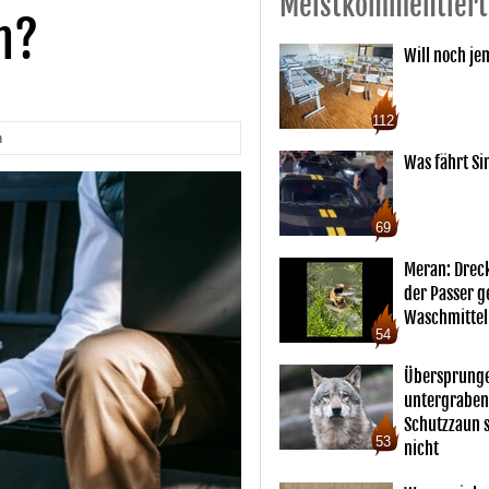
Meistkommentiert
n?
Will noch je
112
n
Was fährt Si
69
Meran: Drec
der Passer 
Waschmittel
54
Übersprunge
untergraben
Schutzzaun s
53
nicht