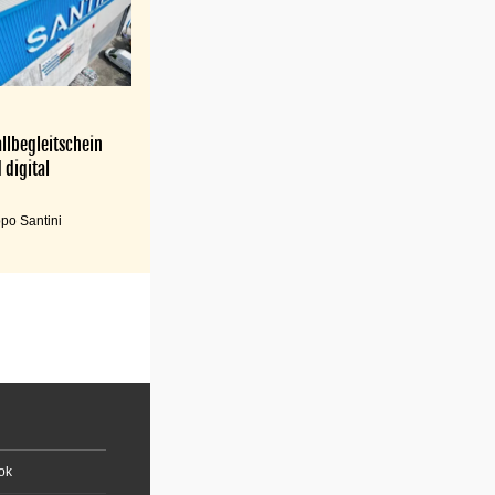
llbegleitschein
 digital
po Santini
ok