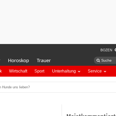
BOZEN
r
Horoskop
Trauer
ik
Wirtschaft
Sport
Unterhaltung
Service
 Hunde uns lieben?