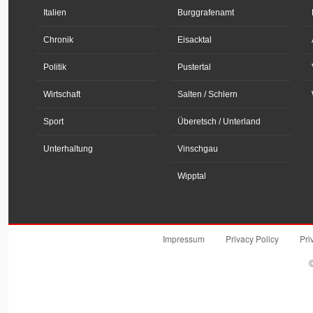
Italien
Burggrafenamt
Chronik
Eisacktal
Politik
Pustertal
Wirtschaft
Salten / Schlern
Sport
Überetsch / Unterland
Unterhaltung
Vinschgau
Wipptal
Impressum
Privacy Policy
Pri