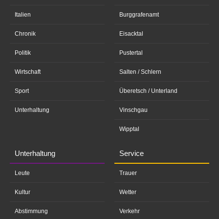
Italien
Burggrafenamt
Chronik
Eisacktal
Politik
Pustertal
Wirtschaft
Salten / Schlern
Sport
Überetsch / Unterland
Unterhaltung
Vinschgau
Wipptal
Unterhaltung
Service
Leute
Trauer
Kultur
Wetter
Abstimmung
Verkehr