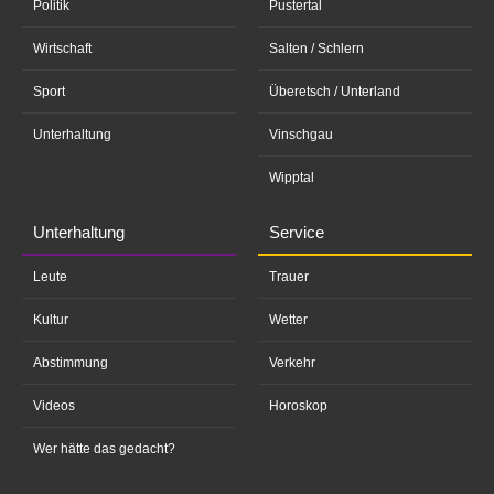
Politik
Pustertal
Wirtschaft
Salten / Schlern
Sport
Überetsch / Unterland
Unterhaltung
Vinschgau
Wipptal
Unterhaltung
Service
Leute
Trauer
Kultur
Wetter
Abstimmung
Verkehr
Videos
Horoskop
Wer hätte das gedacht?