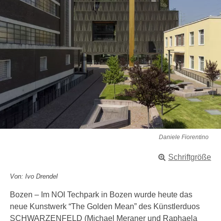
Daniele Fiorentino
Schriftgröße
Von: Ivo Drendel
Bozen – Im NOI Techpark in Bozen wurde heute das
neue Kunstwerk “The Golden Mean” des Künstlerduos
SCHWARZENFELD (Michael Meraner und Raphaela