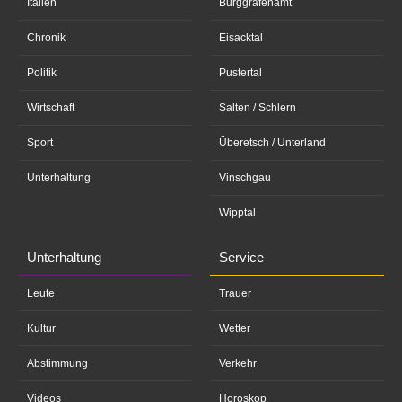
Italien
Burggrafenamt
Chronik
Eisacktal
Politik
Pustertal
Wirtschaft
Salten / Schlern
Sport
Überetsch / Unterland
Unterhaltung
Vinschgau
Wipptal
Unterhaltung
Service
Leute
Trauer
Kultur
Wetter
Abstimmung
Verkehr
Videos
Horoskop