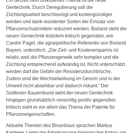
Ein derzeit heiß diskutiertes Thema ist die neue
Gentechnik. Durch Deregulierung soll die
Züchtungsarbeit beschleunigt und kostengünstiger
werden und dank resistenter Sorten der Einsatz von
Pflanzenschutzmitteln reduziert werden. Bioland steht der
neuen Gentechnik trotzdem kritisch gegenüber, wie
Carolin Pagel, die agrarpolitische Referentin von Bioland
Bayern, unterstrich. „Die Zeit- und Kostenersparnis ist
relativ, weil die Pflanzengenetik sehr komplex und die
Züchtung entsprechend aufwändig ist. Nicht unterschätzt
werden darf die Gefahr der Resistenzdurchbrüche.
Zudem sind die Wechselwirkung im Genom und in der
Umwelt nicht absehbar und dadurch riskant.“ Der
Südtiroler Bauernbund steht der neuen Gentechnik
hingegen grundsätzlich vorsichtig positiv gegenüber,
kritisch sieht er vor allem das Thema der Patente für
Pflanzeneigenschaften.
Aktuelle Themen des Bioanbaus sprachen Markus
Kelderer, Leiter der Arbeitsgruppe biologischer Anbau am