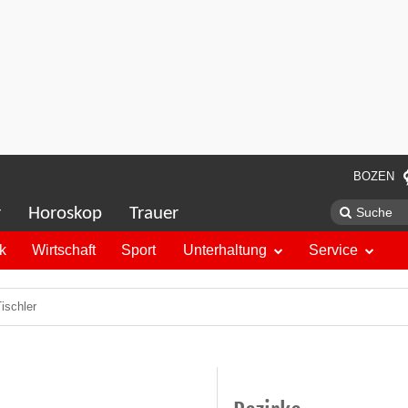
BOZEN
r
Horoskop
Trauer
ik
Wirtschaft
Sport
Unterhaltung
Service
ischler