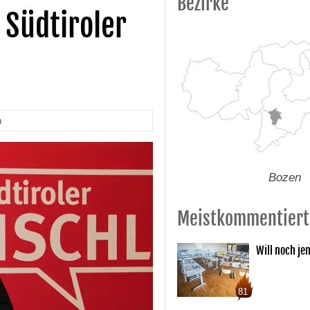
Bezirke
Südtiroler
n
Bozen
Meistkommentiert
Will noch je
81