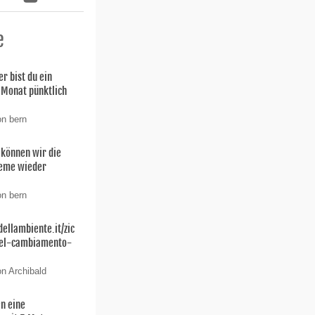
e
r bist du ein
 Monat pünktlich
on bern
können wir die
leme wieder
on bern
dellambiente.it/zic
del-cambiamento-
on Archibald
en eine