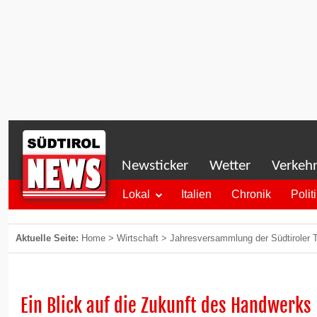
Newsticker
Wetter
Verkeh
Lokal
Italien
Chronik
Polit
Aktuelle Seite:
Home
>
Wirtschaft
>
Jahresversammlung der Südtiroler T
Ein Blick auf die Zukunft des Handwerks