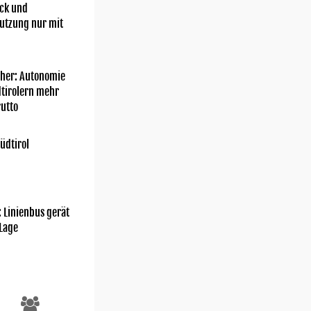
ick und
utzung nur mit
her: Autonomie
dtirolern mehr
utto
üdtirol
: Linienbus gerät
 Lage