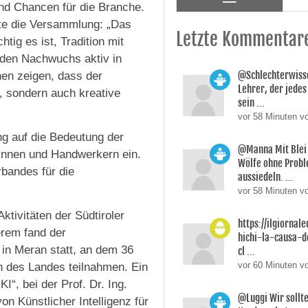
und Chancen für die Branche.
ete die Versammlung: „Das
Letzte Kommentar
tig es ist, Tradition mit
 den Nachwuchs aktiv in
@Schlechterwisse
en zeigen, dass der
Lehrer, der jedes
, sondern auch kreative
sein ...
vor 58 Minuten v
ng auf die Bedeutung der
@Manna Mit Blei 
nnen und Handwerkern ein.
Wölfe ohne Prob
bandes für die
aussiedeln. ...
vor 58 Minuten v
tivitäten der Südtiroler
https://ilgiornale
erem fand der
hichi-la-causa-
 in Meran statt, an dem 36
cl ...
vor 60 Minuten v
n des Landes teilnahmen. Ein
“, bei der Prof. Dr. Ing.
@Luggi Wir sollt
n Künstlicher Intelligenz für