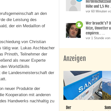
Herdenschutzzaun
Höhe und 1,5 Me .
vor 60 Minuten v
erufsgemeinschaft an den
de die Leistung des
Wer braucht‘s? D
ld, der ein Medaillon of
Hitze, Unwetter 
empören… ...
vor 1 Stunde von
schiedung von Christian
s tätig war. Lukas Aschbacher
as Prinoth, Teilnehmer der
Anzeigen
ließend als neuer Experte
i den WorldSkills
t die Landesmeisterschaft der
att.
ion neuer Produkte der
die Kooperation mit anderen
t des Handwerks nachhaltig zu
Der
Som