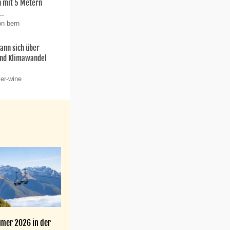
 mit 5 Metern
..
on bern
ann sich über
und Klimawandel
 er-wine
mer 2026 in der