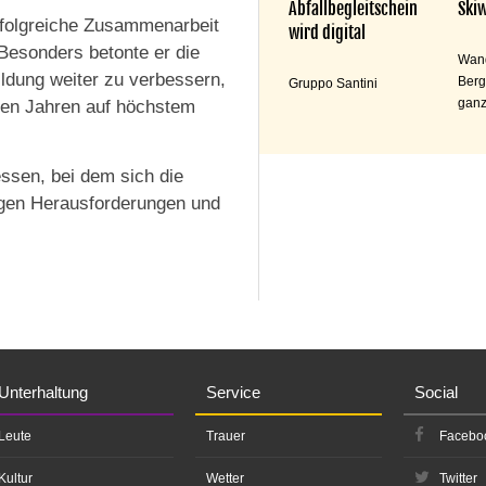
Abfallbegleitschein
Skiw
rfolgreiche Zusammenarbeit
wird digital
Besonders betonte er die
Wand
ldung weiter zu verbessern,
Berg
Gruppo Santini
ganz
en Jahren auf höchstem
ssen, bei dem sich die
igen Herausforderungen und
Unterhaltung
Service
Social
Leute
Trauer
Facebo
Kultur
Wetter
Twitter