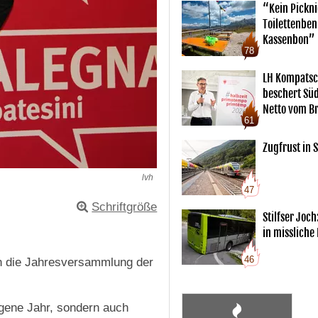
“Kein Pickn
Toilettenben
Kassenbon”
78
LH Kompatsc
beschert Sü
Netto vom Br
61
Zugfrust in S
lvh
47
Schriftgröße
Stilfser Joch
in missliche
46
n die Jahresversammlung der
ngene Jahr, sondern auch