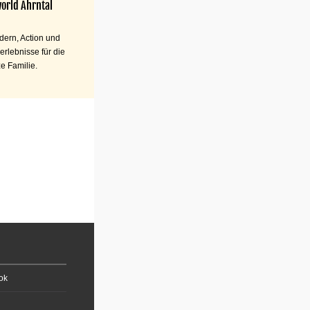
orld Ahrntal
ern, Action und
erlebnisse für die
e Familie.
ok