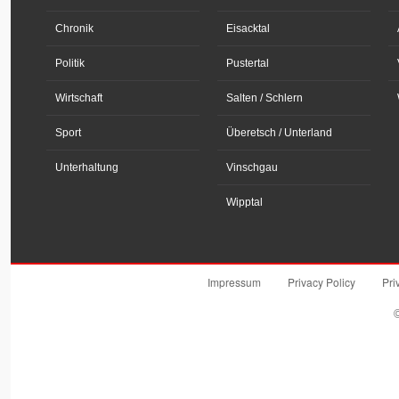
Chronik
Eisacktal
Politik
Pustertal
Wirtschaft
Salten / Schlern
Sport
Überetsch / Unterland
Unterhaltung
Vinschgau
Wipptal
Impressum
Privacy Policy
Pri