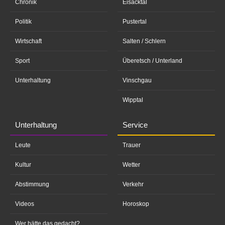
Chronik
Eisacktal
Politik
Pustertal
Wirtschaft
Salten / Schlern
Sport
Überetsch / Unterland
Unterhaltung
Vinschgau
Wipptal
Unterhaltung
Service
Leute
Trauer
Kultur
Wetter
Abstimmung
Verkehr
Videos
Horoskop
Wer hätte das gedacht?