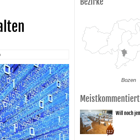
Bezirke
alten
n
Bozen
Meistkommentiert
Will noch je
112