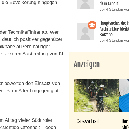
st die Bevölkerung hingegen
dem Arno ni ...
vor 4 Stunden vo
Hauptsache, die f
Architektur bleib
er Technikaffinität ab. Wer
Bolzano ...
I deutlich positiver gegenüber
vor 4 Stunden vo
niknähe äußern häufiger
r stärkeren Ausbreitung von KI
Anzeigen
r bewerten den Einsatz von
en. Beim Alter hingegen gibt
 Alltag vieler Südtiroler
Carezza Trail
Der
Abfa
sichtige Offenheit – doch