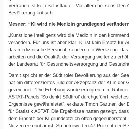
Vertrauen ist kein Selbstläufer. Vor allem bei sensiblen
Bevölkerung kritisch.
Mesner: “KI wird die Medizin grundlegend veränder
„Künstliche Intelligenz wird die Medizin in den kommen
verändern. Für uns ist aber klar: KI ist kein Ersatz für 
das medizinische Personal, sondern ein Werkzeug, das h
arbeiten und die Qualität der Versorgung weiter zu erhö
der Landesrat für Gesundheitsversorgung und Gesundhe
Damit spricht er der Südtiroler Bevölkerung aus der Seel
hat ein differenziertes Bild der Akzeptanz der KI in de
gezeichnet. “Die Erhebung wurde erfolgreich im Rahmen
ASTAT‑Panels ‘So denkt Südtirol’ durchgeführt, welches
Ergebnisse gewährleistet”, erklärte Timon Gärtner, der D
für Statistik ASTAT. Die Ergebnisse hätten gezeigt, dass
dem Einsatz der KI grundsätzlich offen gegenübersteht,
Nutzen erkennbar ist. So befürworten 47 Prozent der Be