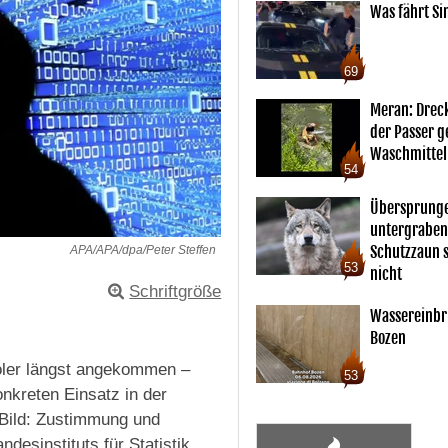
Was fährt Si
69
Meran: Drec
der Passer 
Waschmittel
54
Übersprunge
untergraben
Schutzzaun s
APA/APA/dpa/Peter Steffen
53
nicht
Schriftgröße
Wassereinbr
Bozen
iroler längst angekommen –
53
nkreten Einsatz in der
s Bild: Zustimmung und
desinstituts für Statistik