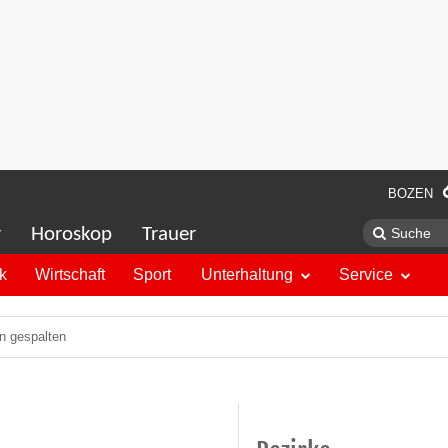
BOZEN
r
Horoskop
Trauer
ik
Wirtschaft
Sport
Unterhaltung
Service
n gespalten