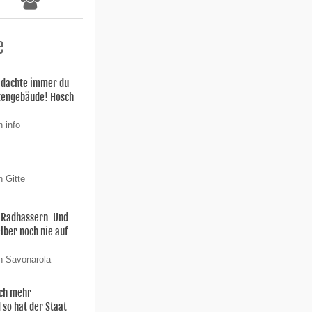
e
h dachte immer du
stengebäude! Hosch
 info
n Gitte
n Radhassern. Und
elber noch nie auf
n Savonarola
och mehr
 so hat der Staat