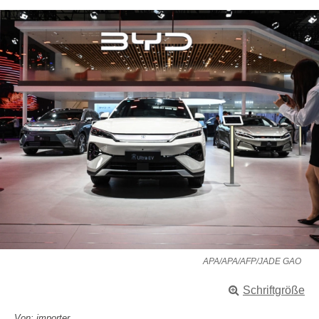
APA/APA/AFP/JADE GAO
Schriftgröße
Von: importer