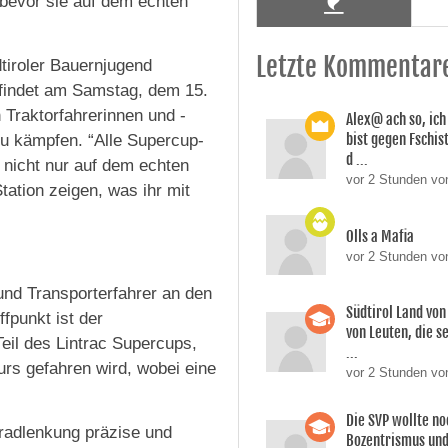
 bevor sie auf dem echten
Letzte Kommentar
tiroler Bauernjugend
findet am Samstag, dem 15.
 Traktorfahrerinnen und -
Alex@ ach so, ic
bist gegen Fschi
zu kämpfen. “Alle Supercup-
d ...
 nicht nur auf dem echten
vor 2 Stunden von
ation zeigen, was ihr mit
.
Olls a Mafia
vor 2 Stunden vo
nd Transporterfahrer an den
Südtirol Land vo
fpunkt ist der
von Leuten, die s
eil des Lintrac Supercups,
...
rs gefahren wird, wobei eine
vor 2 Stunden vo
Die SVP wollte n
radlenkung präzise und
Bozentrismus und