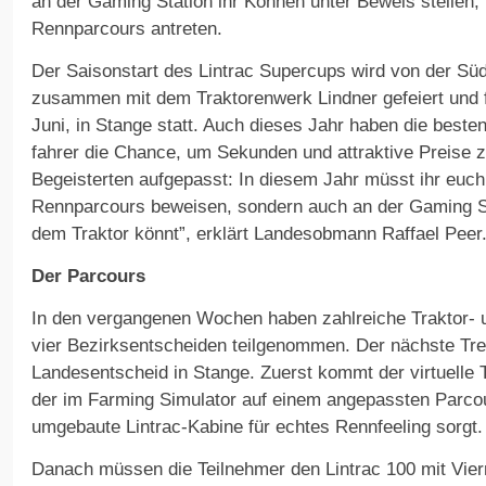
an der Gaming Station ihr Können unter Beweis stellen,
Rennparcours antreten.
Der Saisonstart des Lintrac Supercups wird von der Süd
zusammen mit dem Traktorenwerk Lindner gefeiert und 
Juni, in Stange statt. Auch dieses Jahr haben die besten
fahrer die Chance, um Sekunden und attraktive Preise 
Begeisterten aufgepasst: In diesem Jahr müsst ihr euch
Rennparcours beweisen, sondern auch an der Gaming St
dem Traktor könnt”, erklärt Landesobmann Raffael Peer
Der Parcours
In den vergangenen Wochen haben zahlreiche Traktor- u
vier Bezirksentscheiden teilgenommen. Der nächste Tref
Landesentscheid in Stange. Zuerst kommt der virtuelle T
der im Farming Simulator auf einem angepassten Parcou
umgebaute Lintrac-Kabine für echtes Rennfeeling sorgt.
Danach müssen die Teilnehmer den Lintrac 100 mit Vier