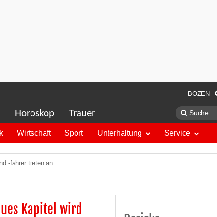
BOZEN
r
Horoskop
Trauer
ik
Wirtschaft
Sport
Unterhaltung
Service
nd -fahrer treten an
ues Kapitel wird