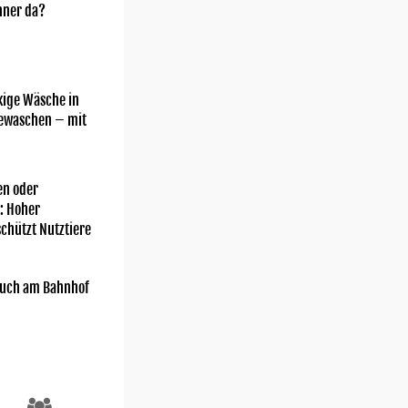
nner da?
kige Wäsche in
gewaschen – mit
n oder
: Hoher
chützt Nutztiere
uch am Bahnhof