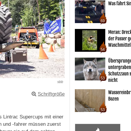
Was fährt Si
69
Meran: Drec
der Passer 
Waschmittel
54
Übersprunge
untergraben
Schutzzaun s
53
nicht
sbb
Wassereinbr
Schriftgröße
Bozen
53
 Lintrac Supercups mit einer
n und -fahrer müssen zuerst