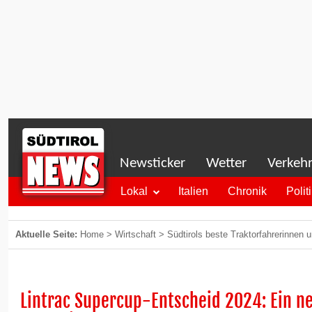
Newsticker
Wetter
Verkeh
Lokal
Italien
Chronik
Polit
Aktuelle Seite:
Home
>
Wirtschaft
>
Südtirols beste Traktorfahrerinnen u
Lintrac Supercup-Entscheid 2024: Ein ne