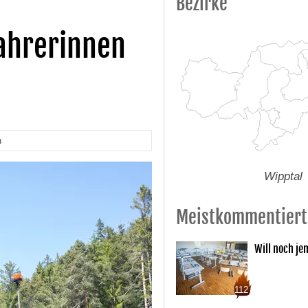
Bezirke
fahrerinnen
n
Wipptal
Meistkommentiert
Will noch je
112