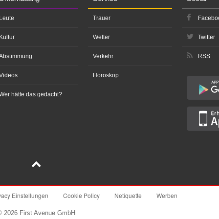
Leute
Trauer
Facebo
Kultur
Wetter
Twitter
Abstimmung
Verkehr
RSS
Videos
Horoskop
Wer hätte das gedacht?
vacy Einstellungen
Cookie Policy
Netiquette
Werben
© 2026 First Avenue GmbH