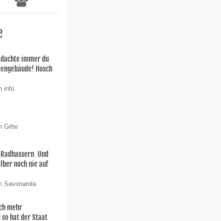
e
h dachte immer du
stengebäude! Hosch
 info
n Gitte
n Radhassern. Und
elber noch nie auf
n Savonarola
och mehr
 so hat der Staat