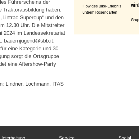
des Führerscheins der
wird
Flowiges Bike-Erlebnis
e Traktorausbildung haben.
unterm Rosengarten
„Lintrac Supercup“ und den
Grup
m 12.30 Uhr. Die Mitstreiter
i 2024 im Landessekretariat
1, bauernjugend@sbb.it,
für eine Kategorie und 30
gung sorgt die Ortsgruppe
det eine Aftershow-Party
rn: Lindner, Lochmann, ITAS
Unterhaltung
Service
Social