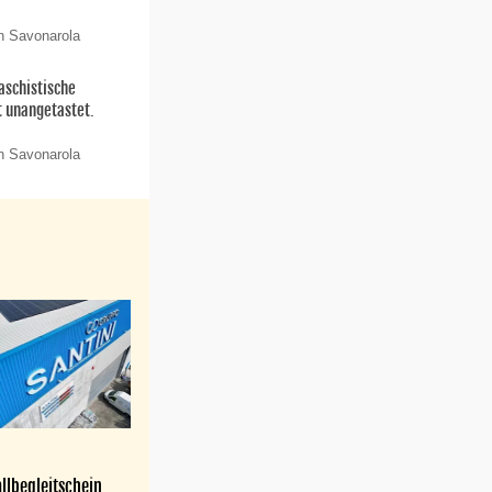
n Savonarola
aschistische
t unangetastet.
n Savonarola
llbegleitschein