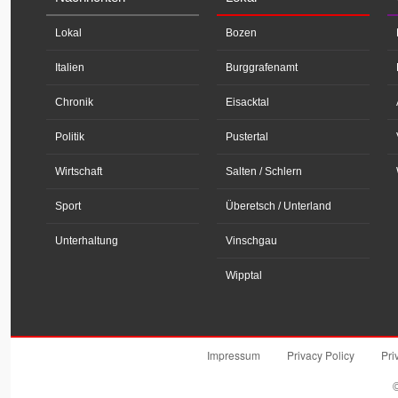
Lokal
Bozen
Italien
Burggrafenamt
Chronik
Eisacktal
Politik
Pustertal
Wirtschaft
Salten / Schlern
Sport
Überetsch / Unterland
Unterhaltung
Vinschgau
Wipptal
Impressum
Privacy Policy
Pri