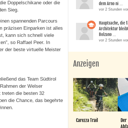
 die Doppelschikane oder die
dem Arno ni ...
den Sieg.
vor 2 Stunden vo
s einen spannenden Parcours
Hauptsache, die f
 präzisen Einparken ist alles
Architektur bleib
Bolzano ...
t, kann sich schnell viele
vor 2 Stunden vo
en”, so Raffael Peer. In
r der beste virtuelle Meister
Anzeigen
hließend das Team Südtirol
im Rahmen der Welser
 treten die besten 32
aben die Chance, das begehrte
innen.
Carezza Trail
Der
Abfa