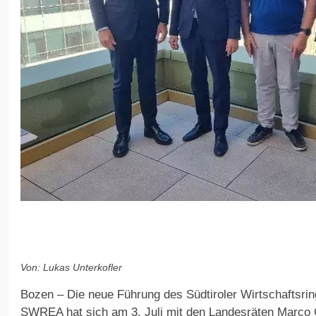
Von: Lukas Unterkofler
Bozen – Die neue Führung des Südtiroler Wirtschaftsrin
SWREA hat sich am 3. Juli mit den Landesräten Marco 