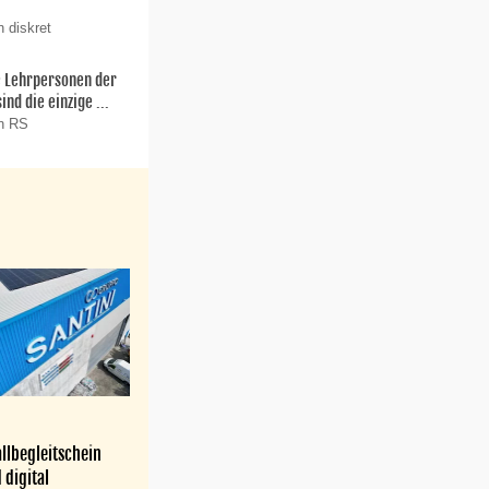
 diskret
ie Lehrpersonen der
nd die einzige ...
on RS
llbegleitschein
 digital