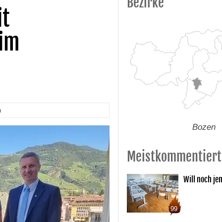
Bezirke
it
 im
n
Bozen
Meistkommentiert
Will noch je
99