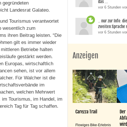
das ...
in gegründeten
vor 6 Stunden von
eicht Landesrat Galateo.
.. nur zur Info: d
t und Tourismus verantwortet
zweiten Sprache si
o wesentlich zum
vor 6 Stunden v
ms ihren Beitrag leisten. “Die
ehmen gilt es immer wieder
mittleren Betriebe halten
Anzeigen
eisläufe gestärkt werden.
en Europas, wirtschaftlich
ancen sehen, ist vor allem
lcher. Für Walcher ist die
irtschaftsverbände im
u machen, welchen Mehrwert
, im Tourismus, im Handel, im
ereich Tag für Tag schaffen.
Carezza Trail
Der
Abfa
wird
Flowiges Bike-Erlebnis