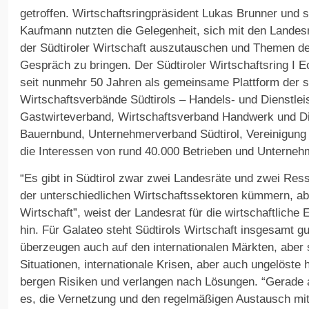
getroffen. Wirtschaftsringpräsident Lukas Brunner und s
Kaufmann nutzten die Gelegenheit, sich mit den Landesr
der Südtiroler Wirtschaft auszutauschen und Themen de
Gespräch zu bringen. Der Südtiroler Wirtschaftsring I Ec
seit nunmehr 50 Jahren als gemeinsame Plattform der s
Wirtschaftsverbände Südtirols – Handels- und Dienstlei
Gastwirteverband, Wirtschaftsverband Handwerk und Dien
Bauernbund, Unternehmerverband Südtirol, Vereinigung d
die Interessen von rund 40.000 Betrieben und Unternehm
“Es gibt in Südtirol zwar zwei Landesräte und zwei Ress
der unterschiedlichen Wirtschaftssektoren kümmern, aber
Wirtschaft”, weist der Landesrat für die wirtschaftlich
hin. Für Galateo steht Südtirols Wirtschaft insgesamt g
überzeugen auch auf den internationalen Märkten, aber 
Situationen, internationale Krisen, aber auch ungelöst
bergen Risiken und verlangen nach Lösungen. “Gerade a
es, die Vernetzung und den regelmäßigen Austausch mi