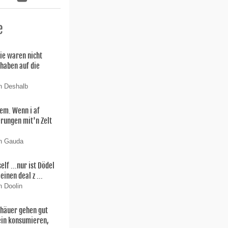
e
ie waren nicht
 haben auf die
n Deshalb
lem. Wenn i af
rungen mit'n Zelt
on Gauda
f ...nur ist Dödel
einen deal z ...
n Doolin
thäuer gehen gut
ein konsumieren,