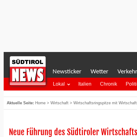
Newsticker
Wetter
Verkeh
Lokal
Italien
Chronik
Polit
Aktuelle Seite:
Home
>
Wirtschaft
>
Wirtschaftsringspitze mit Wirtscha
Neue Führung des Südtiroler Wirtschaft