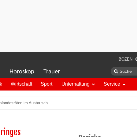
BOZEN
r
Horoskop
Trauer
ik
Wirtschaft
Sport
Unterhaltung
Service
ftslandesräten im Austausch
sringes