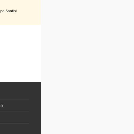
po Santini
ok