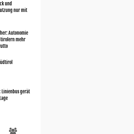
ick und
utzung nur mit
her: Autonomie
dtirolern mehr
utto
üdtirol
: Linienbus gerät
 Lage