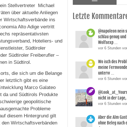
ein Stellvertreter Michael
äten über aktuelle Anliegen
Letzte Kommentar
r Wirtschaftsverbände ins
onomia Alto Adige vertritt
@napoleon nein s
echs repräsentativsten
schlau genug und
stungsverband, Hoteliers- und
Wolfsexp ...
stleister, Südtiroler
vor 6 Stunden vo
er Südtiroler Freiberufler –
Wo isch des Prob
en in Südtirol.
meine Fernwonde
unterw ...
orts, die sich um die Belange
vor 6 Stunden v
 letztlich gibt es eine
e Entwicklung Marco Galateo
@Look_at_Yoursel
ut da und Südtirols Produkte
nicht in der Lage, 
schwierige geopolitische
vor 6 Stunden vo
e hausgemachte Probleme
uf diesem Hintergrund gilt
Aber die Alm Gas
t den Wirtschaftsverbänden
ohne Beleg nach 