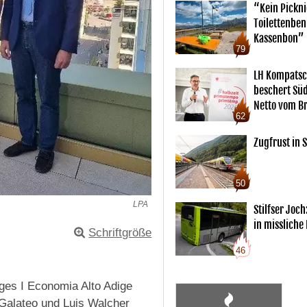
“Kein Pickn
Toilettenben
Kassenbon”
79
LH Kompatsc
beschert Sü
Netto vom Br
62
Zugfrust in S
50
LPA
Stilfser Joch
in missliche
Schriftgröße
46
ges I Economia Alto Adige
Galateo und Luis Walcher