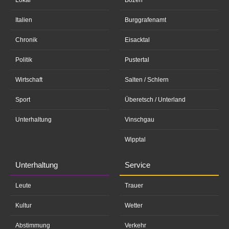
Italien
Burggrafenamt
Chronik
Eisacktal
Politik
Pustertal
Wirtschaft
Salten / Schlern
Sport
Überetsch / Unterland
Unterhaltung
Vinschgau
Wipptal
Unterhaltung
Service
Leute
Trauer
Kultur
Wetter
Abstimmung
Verkehr