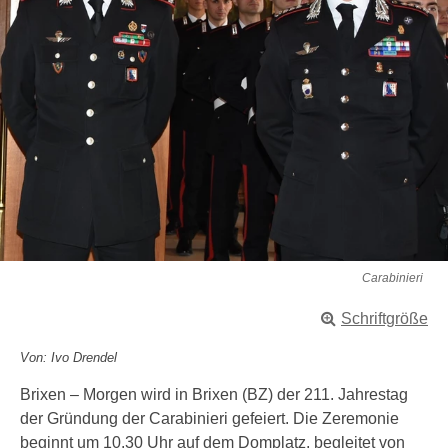
Carabinieri
Schriftgröße
Von: Ivo Drendel
Brixen – Morgen wird in Brixen (BZ) der 211. Jahrestag
der Gründung der Carabinieri gefeiert. Die Zeremonie
beginnt um 10.30 Uhr auf dem Domplatz, begleitet von