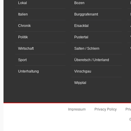
Lokal
Bozen
Italien
Burggrafenamt
Chronik
Eisacktal
Politik
Pustertal
Wirtschaft
Salten / Schlern
Sport
Überetsch / Unterland
Unterhaltung
Vinschgau
Wipptal
Impressum
Privacy Policy
Pri