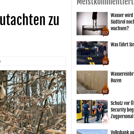
Meistkommentiert
utachten zu
Wasser wird 
Südtirol noc
wachsen?
112
Was fährt Si
n
89
Wassereinbr
Bozen
60
Schutz vor Ü
Security begl
Zugpersonal
20
Volksbank au