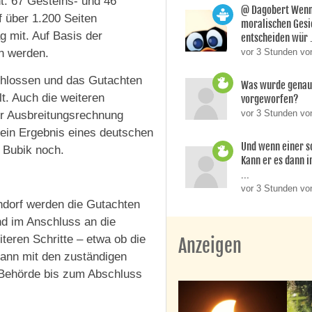
ht. 67 Gesteins- und 46
@ Dagobert Wenn
 über 1.200 Seiten
moralischen Gesi
g mit. Auf Basis der
entscheiden wür .
vor 3 Stunden vo
en werden.
chlossen und das Gutachten
Was wurde genau 
t. Auch die weiteren
vorgeworfen?
vor 3 Stunden vo
er Ausbreitungsrechnung
f ein Ergebnis eines deutschen
Und wenn einer so
 Bubik noch.
Kann er es dann i
...
vor 3 Stunden vo
dorf werden die Gutachten
 im Anschluss an die
iteren Schritte – etwa ob die
Anzeigen
dann mit den zuständigen
 Behörde bis zum Abschluss