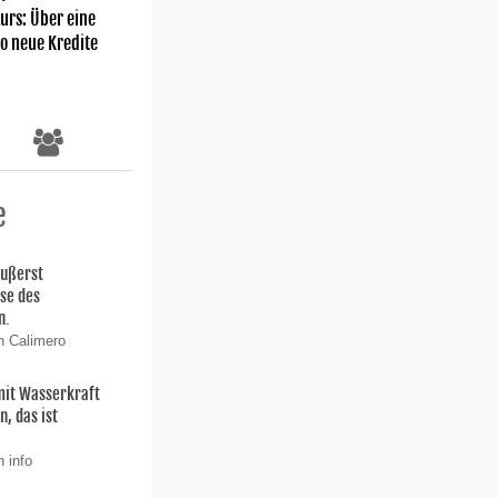
rs: Über eine
ro neue Kredite
e
äußerst
ise des
n.
n Calimero
 mit Wasserkraft
, das ist
 info