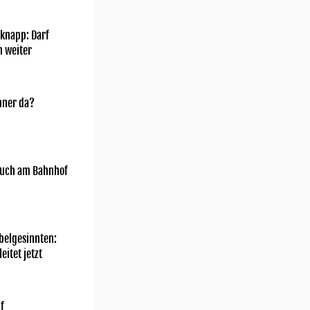
knapp: Darf
h weiter
nner da?
uch am Bahnhof
belgesinnten:
eitet jetzt
f