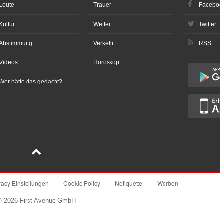
Leute
Trauer
Facebo
Kultur
Wetter
Twitter
Abstimmung
Verkehr
RSS
Videos
Horoskop
Wer hätte das gedacht?
vacy Einstellungen
Cookie Policy
Netiquette
Werben
© 2026 First Avenue GmbH