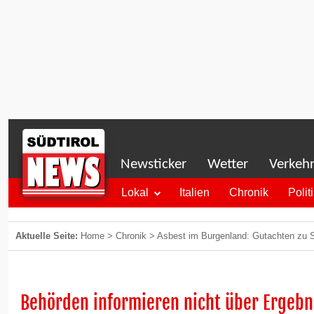
Newsticker
Wetter
Verkeh
Lokal
Italien
Chronik
Polit
Aktuelle Seite:
Home
>
Chronik
>
Asbest im Burgenland: Gutachten zu S
Behörden informieren nicht über Ergebn