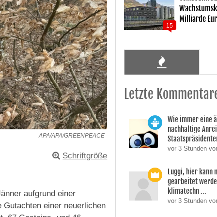
Wachstumsku
Milliarde Eu
15
Letzte Kommentar
Wie immer eine 
nachhaltige Anre
APA/APA/GREENPEACE
Staatspräsidente
vor 3 Stunden vo
Schriftgröße
Luggi, hier kann
gearbeitet werden
klimatechn ...
Jänner aufgrund einer
vor 3 Stunden von
e Gutachten einer neuerlichen