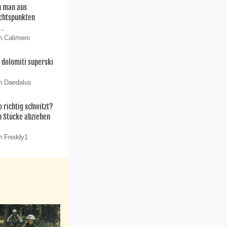
 man aus
chtspunkten
..
n Calimero
dolomiti superski
n Daedalus
 richtig schwitzt?
n Stücke abziehen
n Freddy1