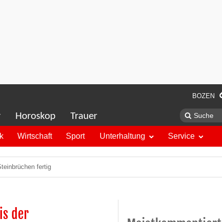
BOZEN
r
Horoskop
Trauer
ik
Wirtschaft
Sport
Unterhaltung
Service
teinbrüchen fertig
is der