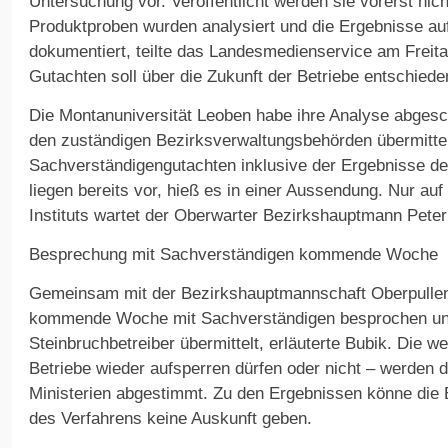
Untersuchung vor. Veröffentlicht werden sie vorerst nic
Produktproben wurden analysiert und die Ergebnisse auf
dokumentiert, teilte das Landesmedienservice am Freita
Gutachten soll über die Zukunft der Betriebe entschied
Die Montanuniversität Leoben habe ihre Analyse abges
den zuständigen Bezirksverwaltungsbehörden übermittel
Sachverständigengutachten inklusive der Ergebnisse d
liegen bereits vor, hieß es in einer Aussendung. Nur au
Instituts wartet der Oberwarter Bezirkshauptmann Peter
Besprechung mit Sachverständigen kommende Woche
Gemeinsam mit der Bezirkshauptmannschaft Oberpullen
kommende Woche mit Sachverständigen besprochen und
Steinbruchbetreiber übermittelt, erläuterte Bubik. Die we
Betriebe wieder aufsperren dürfen oder nicht – werden 
Ministerien abgestimmt. Zu den Ergebnissen könne die
des Verfahrens keine Auskunft geben.