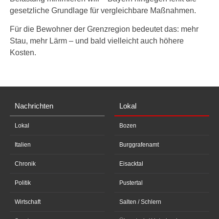
gesetzliche Grundlage für vergleichbare Maßnahmen.
Für die Bewohner der Grenzregion bedeutet das: mehr
Stau, mehr Lärm – und bald vielleicht auch höhere
Kosten.
Nachrichten
Lokal
Lokal
Bozen
Italien
Burggrafenamt
Chronik
Eisacktal
Politik
Pustertal
Wirtschaft
Salten / Schlern