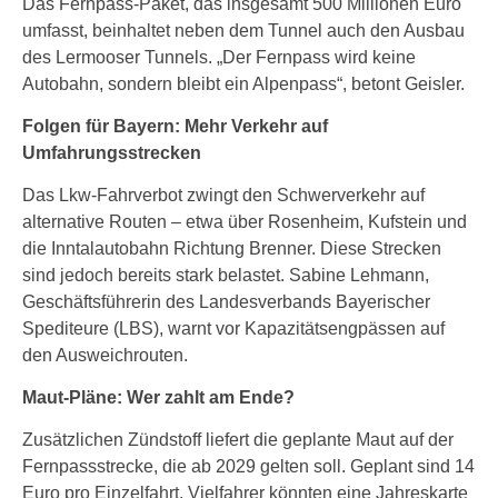
Das Fernpass-Paket, das insgesamt 500 Millionen Euro
umfasst, beinhaltet neben dem Tunnel auch den Ausbau
des Lermooser Tunnels. „Der Fernpass wird keine
Autobahn, sondern bleibt ein Alpenpass“, betont Geisler.
Folgen für Bayern: Mehr Verkehr auf
Umfahrungsstrecken
Das Lkw-Fahrverbot zwingt den Schwerverkehr auf
alternative Routen – etwa über Rosenheim, Kufstein und
die Inntalautobahn Richtung Brenner. Diese Strecken
sind jedoch bereits stark belastet. Sabine Lehmann,
Geschäftsführerin des Landesverbands Bayerischer
Spediteure (LBS), warnt vor Kapazitätsengpässen auf
den Ausweichrouten.
Maut-Pläne: Wer zahlt am Ende?
Zusätzlichen Zündstoff liefert die geplante Maut auf der
Fernpassstrecke, die ab 2029 gelten soll. Geplant sind 14
Euro pro Einzelfahrt, Vielfahrer könnten eine Jahreskarte