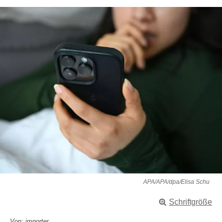
APA/APA/dpa/Elisa Schu
Schriftgröße
Von: importer