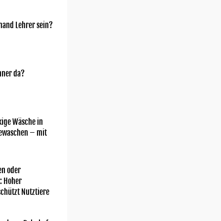
mand Lehrer sein?
nner da?
kige Wäsche in
gewaschen – mit
n oder
: Hoher
chützt Nutztiere