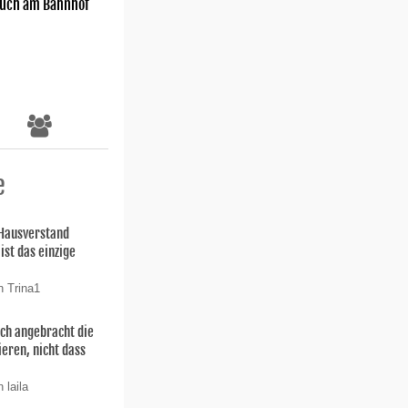
uch am Bahnhof
e
 Hausverstand
ist das einzige
n Trina1
uch angebracht die
ieren, nicht dass
 laila