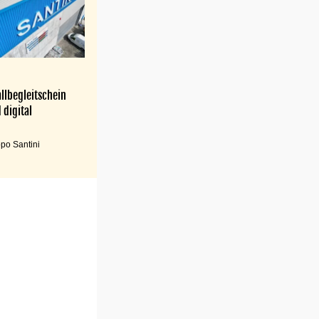
llbegleitschein
 digital
po Santini