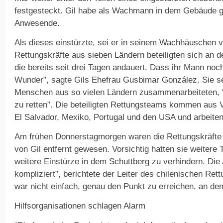
festgesteckt. Gil habe als Wachmann in dem Gebäude ge
Anwesende.
Als dieses einstürzte, sei er in seinem Wachhäuschen v
Rettungskräfte aus sieben Ländern beteiligten sich an d
die bereits seit drei Tagen andauert. Dass ihr Mann noch 
Wunder”, sagte Gils Ehefrau Gusbimar González. Sie sei 
Menschen aus so vielen Ländern zusammenarbeiteten, 
zu retten”. Die beteiligten Rettungsteams kommen aus V
El Salvador, Mexiko, Portugal und den USA und arbeiten
Am frühen Donnerstagmorgen waren die Rettungskräfte
von Gil entfernt gewesen. Vorsichtig hatten sie weiter
weitere Einstürze in dem Schuttberg zu verhindern. Die A
kompliziert”, berichtete der Leiter des chilenischen Ret
war nicht einfach, genau den Punkt zu erreichen, an dem
Hilfsorganisationen schlagen Alarm