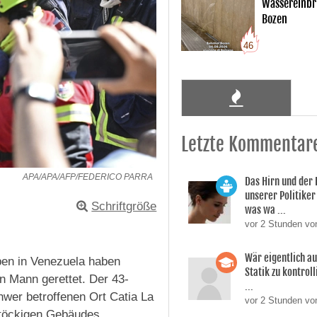
Wassereinbr
Bozen
46
Letzte Kommentar
APA/APA/AFP/FEDERICO PARRA
Das Hirn und der
unserer Politiker 
Schriftgröße
was wa ...
vor 2 Stunden vo
Wär eigentlich a
en in Venezuela haben
Statik zu kontroll
n Mann gerettet. Der 43-
...
wer betroffenen Ort Catia La
vor 2 Stunden von
nstöckigen Gebäudes