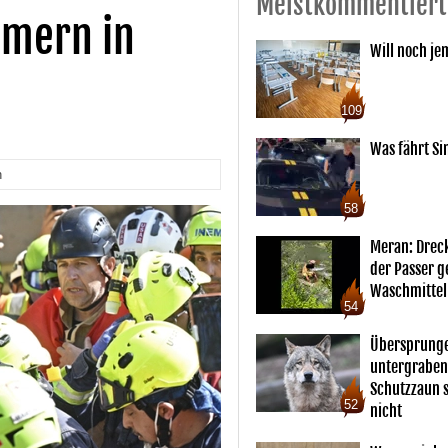
Meistkommentiert
mern in
Will noch je
109
Was fährt Si
n
58
Meran: Drec
der Passer 
Waschmittel
54
Übersprunge
untergraben
Schutzzaun s
52
nicht