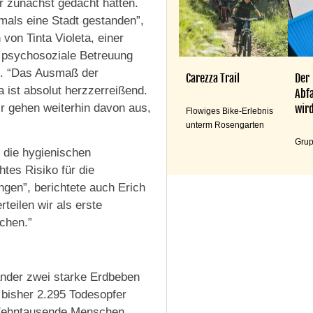
ir zunächst gedacht hatten.
jemals eine Stadt gestanden”,
 von Tinta Violeta, einer
f psychosoziale Betreuung
st. “Das Ausmaß der
Carezza Trail
Der
 ist absolut herzzerreißend.
Abfa
 gehen weiterhin davon aus,
wird
Flowiges Bike-Erlebnis
unterm Rosengarten
Grup
d die hygienischen
htes Risiko für die
gen”, berichtete auch Erich
teilen wir als erste
chen.”
nder zwei starke Erdbeben
 bisher 2.295 Todesopfer
 Zehntausende Menschen