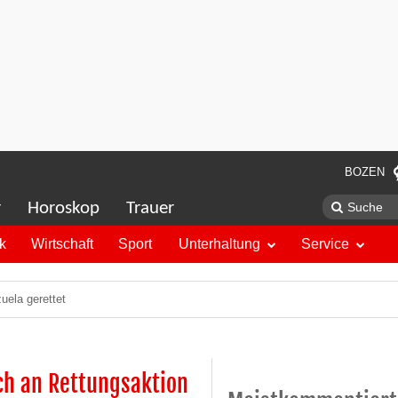
BOZEN
r
Horoskop
Trauer
ik
Wirtschaft
Sport
Unterhaltung
Service
ela gerettet
ich an Rettungsaktion