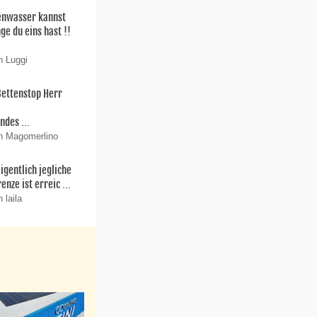
enwasser kannst
ge du eins hast !!
n Luggi
Bettenstop Herr
r
ndes ...
n Magomerlino
igentlich jegliche
enze ist erreic ...
 laila