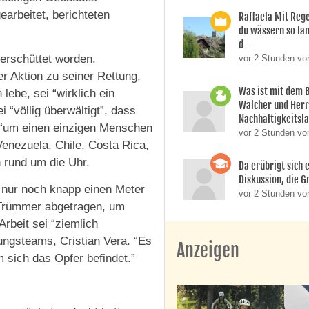
arbeitet, berichteten
Raffaela Mit Reg
du wässern so lan
d ...
erschüttet worden.
vor 2 Stunden vo
er Aktion zu seiner Rettung,
Was ist mit dem 
lebe, sei “wirklich ein
Walcher und Her
“völlig überwältigt”, dass
Nachhaltigkeitsla
“um einen einzigen Menschen
vor 2 Stunden vo
enezuela, Chile, Costa Rica,
 rund um die Uhr.
Da erübrigt sich e
Diskussion, die Gr
 nur noch knapp einen Meter
vor 2 Stunden von
e Trümmer abgetragen, um
rbeit sei “ziemlich
tungsteams, Cristian Vera. “Es
Anzeigen
 sich das Opfer befindet.”