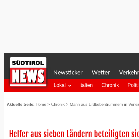
Newsticker
Wetter
Verkeh
Lokal
Italien
Chronik
Polit
Aktuelle Seite:
Home
>
Chronik
>
Mann aus Erdbebentrümmern in Venezu
Helfer aus sieben Ländern beteiligten s