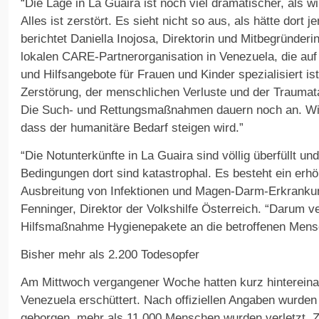
“Die Lage in La Guaira ist noch viel dramatischer, als w
Alles ist zerstört. Es sieht nicht so aus, als hätte dort 
berichtet Daniella Inojosa, Direktorin und Mitbegründerin
lokalen CARE-Partnerorganisation in Venezuela, die au
und Hilfsangebote für Frauen und Kinder spezialisiert i
Zerstörung, der menschlichen Verluste und der Traumata
Die Such- und Rettungsmaßnahmen dauern noch an. Wir
dass der humanitäre Bedarf steigen wird.”
“Die Notunterkünfte in La Guaira sind völlig überfüllt un
Bedingungen dort sind katastrophal. Es besteht ein erhö
Ausbreitung von Infektionen und Magen-Darm-Erkrankun
Fenninger, Direktor der Volkshilfe Österreich. “Darum ver
Hilfsmaßnahme Hygienepakete an die betroffenen Mens
Bisher mehr als 2.200 Todesopfer
Am Mittwoch vergangener Woche hatten kurz hintereina
Venezuela erschüttert. Nach offiziellen Angaben wurden
geborgen, mehr als 11.000 Menschen wurden verletzt.