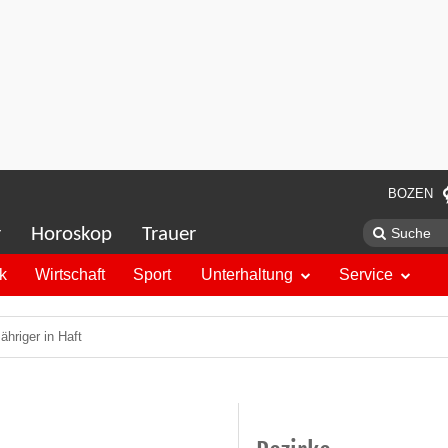
BOZEN
r
Horoskop
Trauer
ik
Wirtschaft
Sport
Unterhaltung
Service
hriger in Haft