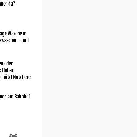
nner da?
kige Wäsche in
gewaschen – mit
n oder
: Hoher
chützt Nutztiere
uch am Bahnhof