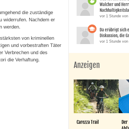
Walcher und Her
Nachhaltigkeitsla
 umgehend die zuständige
vor 1 Stunde von
u widerrufen. Nachdem er
en werden.
Da erübrigt sich e
Diskussion, die Gr
 stärksten von kriminellen
vor 1 Stunde von 
htigen und vorbestraften Täter
ger Verbrechen und des
ri die Verhaftung.
Anzeigen
Carezza Trail
Der
Abfa