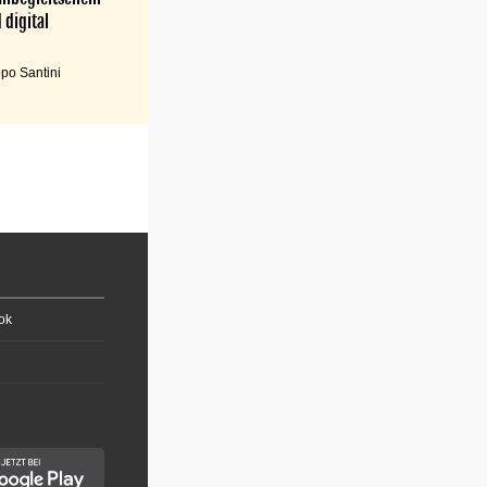
 digital
po Santini
ok