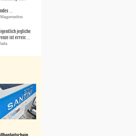
r
ndes ...
 Magomerlino
igentlich jegliche
enze ist erreic ...
laila
llbegleitschein