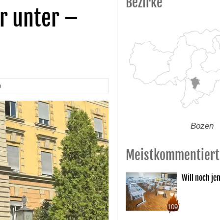
Bezirke
r unter –
n
Bozen
Meistkommentiert
Will noch je
109