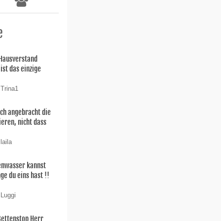
e
 Hausverstand
ist das einzige
 Trina1
uch angebracht die
ieren, nicht dass
laila
enwasser kannst
ge du eins hast !!
 Luggi
Bettenstop Herr