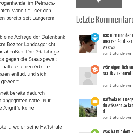
Drogenhandel im Petrarca-
nten Mann fiel, der den
en bereits seit Längerem
Letzte Kommentar
Das Hirn und der
b eine Abfrage der Datenbank
unserer Politiker 
vom Bozner Landesgericht
was wa ...
hr abbüßen. Der 36-Jährige
vor 1 Stunde von
ds gegen die Staatsgewalt
hatte er einen Arbeiter
Wär eigentlich a
Statik zu kontroll
aren entlud, und sich
...
 gewehrt.
vor 1 Stunde von 
heit bereits dadurch
Raffaela Mit Reg
 angegriffen hatte. Nur
du wässern so lan
 Angriffe keine
d ...
vor 1 Stunde von
tellt, wo er seine Haftstrafe
Was ist mit dem 