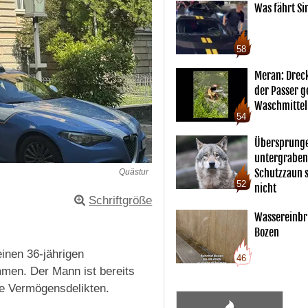
Was fährt Si
58
Meran: Drec
der Passer 
Waschmittel
54
Übersprunge
untergraben
Schutzzaun s
Quästur
52
nicht
Schriftgröße
Wassereinbr
Bozen
inen 36-jährigen
46
men. Der Mann ist bereits
e Vermögensdelikten.