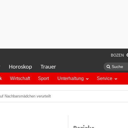
BOZEN
r
Horoskop
Trauer
ik
Wirtschaft
Sport
Unterhaltung
Service
 auf Nachbarsmädchen verurteilt