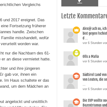
erichtlichen Vergleichs
Letzte Kommentar
16 und 2017 ereignet. Das
 eine Fortsetzung früherer
Alex@ ach so, ic
 Mannes handle. Zwischen
bist gegen Fschi
n Familie misshandelt, wofür
d ...
vor 6 Stunden von
verurteilt worden war.
ht nur die Nachbarn des 61-
Olls a Mafia
 er an diese vermietet hatte.
vor 6 Stunden vo
hter und ihre jüngeren
r gab vor, ihnen ein
Südtirol Land vo
von Leuten, die s
te. Im Haus schaltete er das
...
 Vorwand, um dem Mädchen an
vor 6 Stunden vo
Die SVP wollte n
ut angelockt und unsittlich
Bozentrismus und