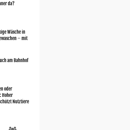
nner da?
kige Wäsche in
gewaschen – mit
uch am Bahnhof
n oder
: Hoher
chützt Nutztiere