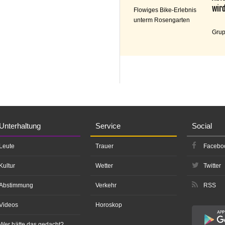
wird
Flowiges Bike-Erlebnis
unterm Rosengarten
Grup
Unterhaltung
Service
Social
Leute
Trauer
Facebo
Kultur
Wetter
Twitter
Abstimmung
Verkehr
RSS
Videos
Horoskop
Wer hätte das gedacht?