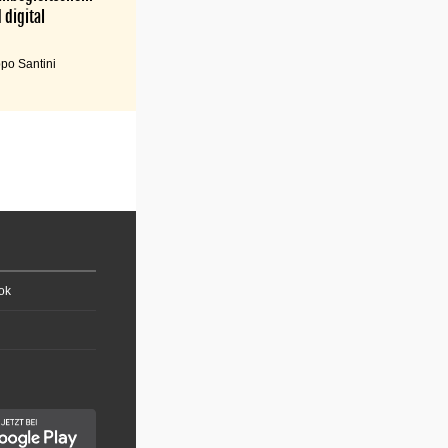
 digital
po Santini
ok