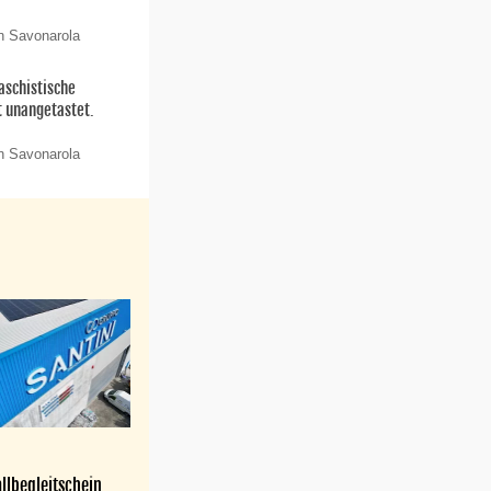
n Savonarola
aschistische
t unangetastet.
n Savonarola
llbegleitschein