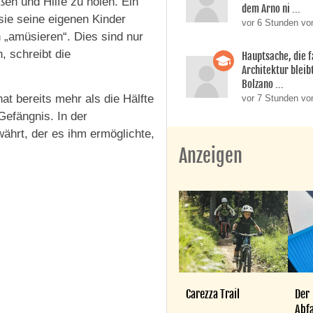
ßen und Hilfe zu holen. Ein
dem Arno ni ...
 sie seine eigenen Kinder
vor 6 Stunden vo
h „amüsieren“. Dies sind nur
, schreibt die
Hauptsache, die f
Architektur bleib
Bolzano ...
at bereits mehr als die Hälfte
vor 7 Stunden vo
Gefängnis. In der
währt, der es ihm ermöglichte,
Anzeigen
Carezza Trail
Der
Abfa