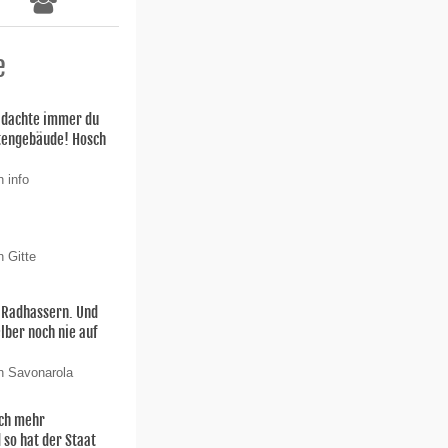
e
h dachte immer du
stengebäude! Hosch
 info
n Gitte
n Radhassern. Und
elber noch nie auf
n Savonarola
och mehr
 so hat der Staat