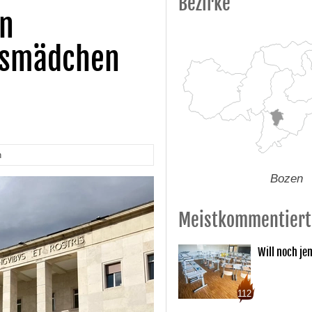
Bezirke
en
arsmädchen
n
Bozen
Meistkommentiert
Will noch je
112