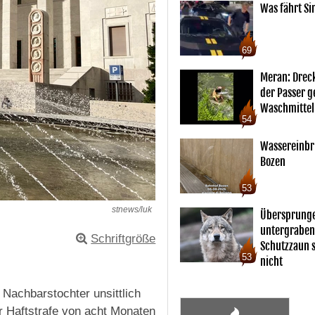
Was fährt Si
69
Meran: Drec
der Passer 
Waschmittel
54
Wassereinbr
Bozen
53
stnews/luk
Übersprunge
untergraben
Schriftgröße
Schutzzaun s
53
nicht
e Nachbarstochter unsittlich
er Haftstrafe von acht Monaten