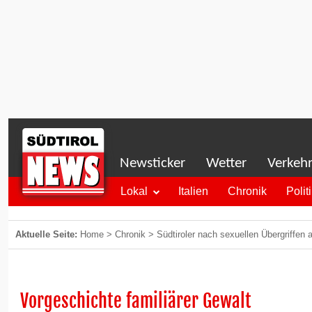
Newsticker
Wetter
Verkeh
Lokal
Italien
Chronik
Polit
Aktuelle Seite:
Home
>
Chronik
>
Südtiroler nach sexuellen Übergriffen
Vorgeschichte familiärer Gewalt