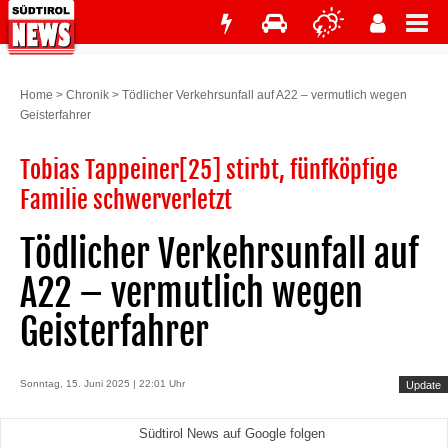
Home
>
Chronik
>
Tödlicher Verkehrsunfall auf A22 – vermutlich wegen
Geisterfahrer
Tobias Tappeiner[25] stirbt, fünfköpfige
Familie schwerverletzt
Tödlicher Verkehrsunfall auf
A22 – vermutlich wegen
Geisterfahrer
Sonntag, 15. Juni 2025 | 22:01 Uhr
Update
Südtirol News auf Google folgen