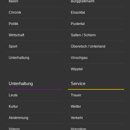
Italien
Burggrafenamt
Chronik
Eisacktal
Politik
Pustertal
Wirtschaft
Salten / Schlern
Sport
Überetsch / Unterland
Unterhaltung
Vinschgau
Wipptal
Unterhaltung
Service
Leute
Trauer
Kultur
Wetter
Abstimmung
Verkehr
Videos
Horoskop