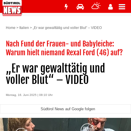
Home
>
Italien
>
„Er war gewalttätig und voller Blut“ – VIDEO
Nach Fund der Frauen- und Babyleiche:
Warum hielt niemand Rexal Ford (46) auf?
„Er war gewalttätig und
voller Blut“ – VIDEO
Montag, 16. Juni 2025 | 08:10 Uhr
Südtirol News auf Google folgen