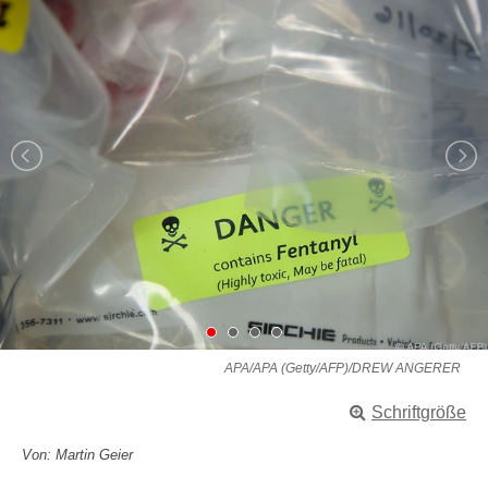
APA/APA (Getty/AFP)/DREW ANGERER
Schriftgröße
Von: Martin Geier