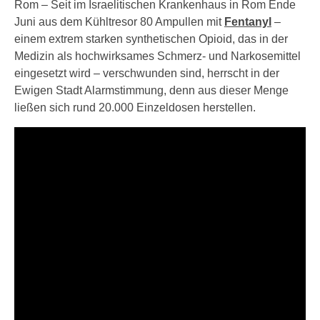
Rom – Seit im Israelitischen Krankenhaus in Rom Ende
Juni aus dem Kühltresor 80 Ampullen mit
Fentanyl
–
einem extrem starken synthetischen Opioid, das in der
Medizin als hochwirksames Schmerz- und Narkosemittel
eingesetzt wird – verschwunden sind, herrscht in der
Ewigen Stadt Alarmstimmung, denn aus dieser Menge
ließen sich rund 20.000 Einzeldosen herstellen.