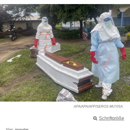
APA/APA/AFP/SEROS MUYISA
Schriftgröße
Von: importer