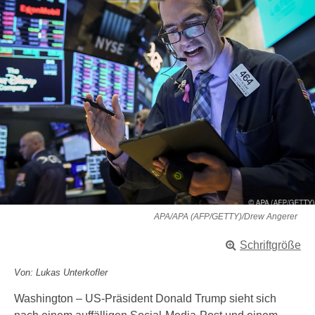
APA/APA (AFP/GETTY)/Drew Angerer
Schriftgröße
Von: Lukas Unterkofler
Washington – US-Präsident Donald Trump sieht sich