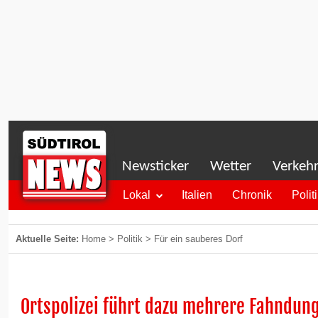
Newsticker
Wetter
Verkeh
Lokal
Italien
Chronik
Polit
Aktuelle Seite:
Home
>
Politik
>
Für ein sauberes Dorf
Ortspolizei führt dazu mehrere Fahndun