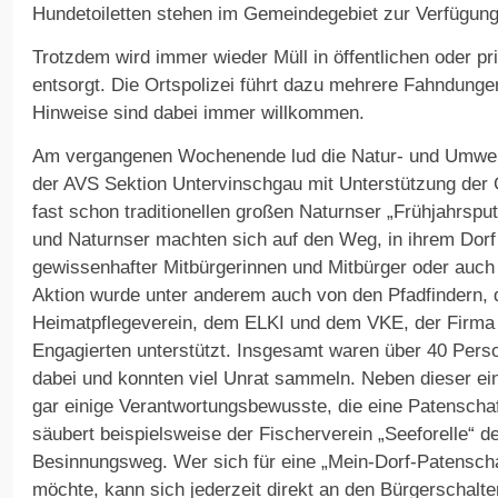
Hundetoiletten stehen im Gemeindegebiet zur Verfügung
Trotzdem wird immer wieder Müll in öffentlichen oder pri
entsorgt. Die Ortspolizei führt dazu mehrere Fahndunge
Hinweise sind dabei immer willkommen.
Am vergangenen Wochenende lud die Natur- und Umwelt
der AVS Sektion Untervinschgau mit Unterstützung de
fast schon traditionellen großen Naturnser „Frühjahrsput
und Naturnser machten sich auf den Weg, in ihrem Dorf
gewissenhafter Mitbürgerinnen und Mitbürger oder auc
Aktion wurde unter anderem auch von den Pfadfindern,
Heimatpflegeverein, dem ELKI und dem VKE, der Firma I
Engagierten unterstützt. Insgesamt waren über 40 Perso
dabei und konnten viel Unrat sammeln. Neben dieser ein
gar einige Verantwortungsbewusste, die eine Patensch
säubert beispielsweise der Fischerverein „Seeforelle“ d
Besinnungsweg. Wer sich für eine „Mein-Dorf-Patensch
möchte, kann sich jederzeit direkt an den Bürgerschalt