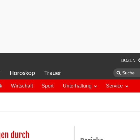
BOZEN
r
Horoskop
Trauer
ik
Wirtschaft
Sport
Unterhaltung
Service
gen durch