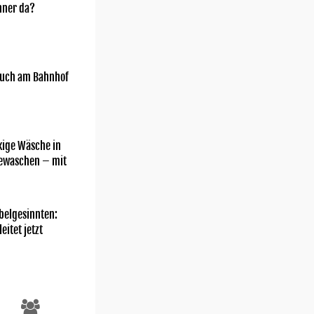
nner da?
uch am Bahnhof
kige Wäsche in
gewaschen – mit
belgesinnten:
eitet jetzt