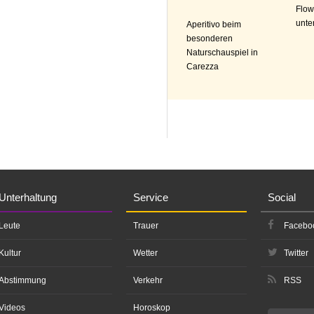
Flow
unte
Aperitivo beim
besonderen
Naturschauspiel in
Carezza
Unterhaltung
Service
Social
Leute
Trauer
Facebo
Kultur
Wetter
Twitter
Abstimmung
Verkehr
RSS
Videos
Horoskop