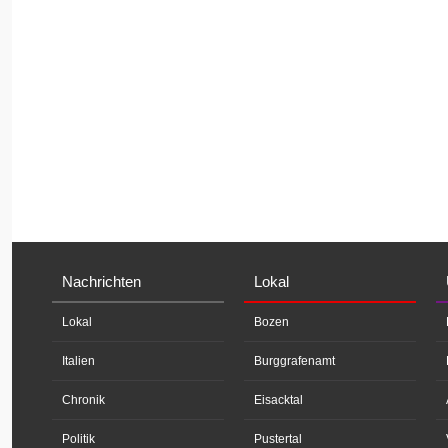
Nachrichten
Lokal
Lokal
Bozen
Italien
Burggrafenamt
Chronik
Eisacktal
Politik
Pustertal