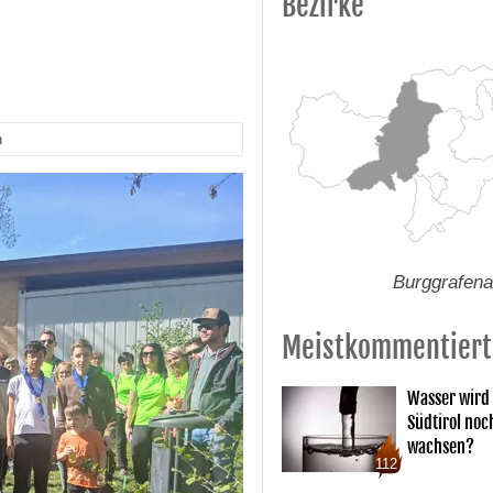
Bezirke
n
Burggrafen
Meistkommentiert
Wasser wird 
Südtirol noc
wachsen?
112