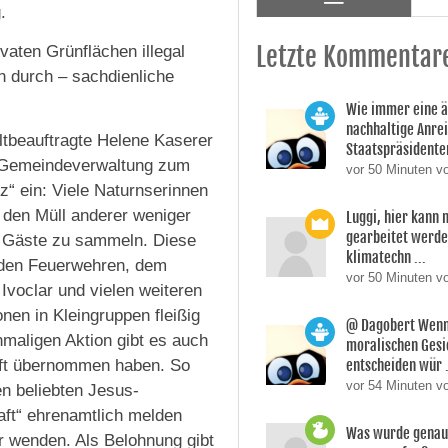
.
Letzte Kommentar
vaten Grünflächen illegal
n durch – sachdienliche
Wie immer eine 
nachhaltige Anre
beauftragte Helene Kaserer
Staatspräsidente
r Gemeindeverwaltung zum
vor 50 Minuten v
z“ ein: Viele Naturnserinnen
 den Müll anderer weniger
Luggi, hier kann
gearbeitet werden
h Gäste zu sammeln. Diese
klimatechn ...
 den Feuerwehren, dem
vor 50 Minuten vo
voclar und vielen weiteren
nen in Kleingruppen fleißig
@ Dagobert Wenn
maligen Aktion gibt es auch
moralischen Gesi
aft übernommen haben. So
entscheiden wür .
vor 54 Minuten v
en beliebten Jesus-
aft“ ehrenamtlich melden
Was wurde genau 
er wenden. Als Belohnung gibt