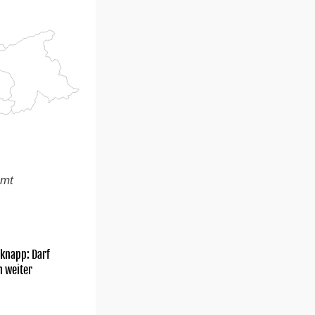
amt
knapp: Darf
h weiter