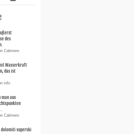
e
äußerst
ise des
n.
on Calimero
 mit Wasserkraft
, das ist
n info
 man aus
chtspunkten
..
on Calimero
dolomiti superski