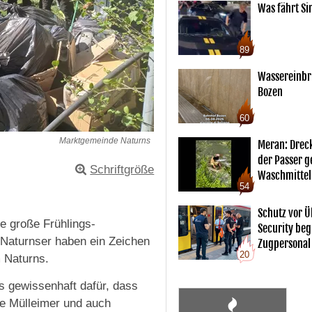
Was fährt Si
89
Wassereinbr
Bozen
60
Marktgemeinde Naturns
Meran: Drec
der Passer 
Schriftgröße
Waschmittel
54
Schutz vor Ü
e große Frühlings-
Security begl
 Naturnser haben ein Zeichen
Zugpersonal
20
 Naturns.
s gewissenhaft dafür, dass
che Mülleimer und auch