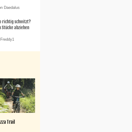
on Daedalus
 richtig schwitzt?
n Stücke abziehen
 Freddy1
zza Trail