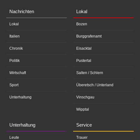
Nachrichten
Lokal
Lokal
Bozen
Italien
Burggrafenamt
Chronik
Eisacktal
Politik
Pustertal
Wirtschaft
Salten / Schlern
Sport
Überetsch / Unterland
Unterhaltung
Vinschgau
Wipptal
Unterhaltung
Service
Leute
Trauer