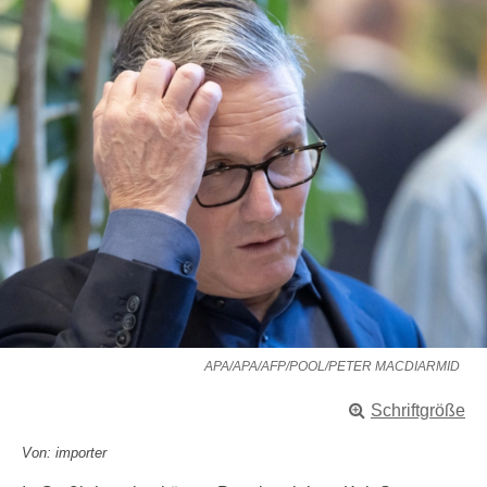
APA/APA/AFP/POOL/PETER MACDIARMID
Schriftgröße
Von: importer