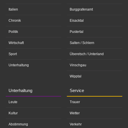
Italien
Burggrafenamt
Chronik
Eisacktal
Politik
Pustertal
Wirtschaft
Salten / Schlern
Sport
Überetsch / Unterland
Unterhaltung
Vinschgau
Wipptal
Unterhaltung
Service
Leute
Trauer
Kultur
Wetter
Abstimmung
Verkehr