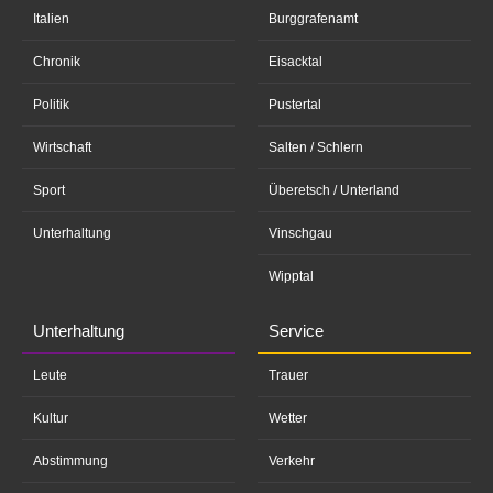
Italien
Burggrafenamt
Chronik
Eisacktal
Politik
Pustertal
Wirtschaft
Salten / Schlern
Sport
Überetsch / Unterland
Unterhaltung
Vinschgau
Wipptal
Unterhaltung
Service
Leute
Trauer
Kultur
Wetter
Abstimmung
Verkehr