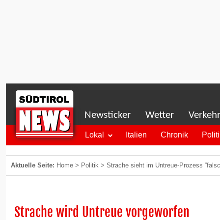
Newsticker
Wetter
Verkeh
Lokal
Italien
Chronik
Polit
Aktuelle Seite:
Home
>
Politik
>
Strache sieht im Untreue-Prozess “fals
Strache wird Untreue vorgeworfen