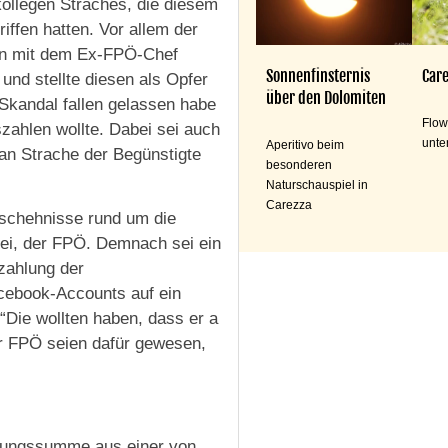
kollegen Straches, die diesem
riffen hatten. Vor allem der
ren mit dem Ex-FPÖ-Chef
Sonnenfinsternis
Care
und stellte diesen als Opfer
über den Dolomiten
Skandal fallen gelassen habe
Flow
zahlen wollte. Dabei sei auch
unte
Aperitivo beim
an Strache der Begünstigte
besonderen
Naturschauspiel in
Carezza
Geschehnisse rund um die
ei, der FPÖ. Demnach sei ein
zahlung der
cebook-Accounts auf ein
 “Die wollten haben, dass er a
er FPÖ seien dafür gewesen,
erungssumme aus einer von