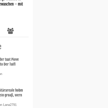
gewaschen – mit
e
der tuat Piove
o Der Tuifl
on
litärareale hobm
Sein groaß, wern
on Lana2791