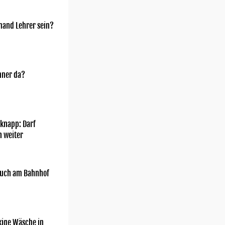
mand Lehrer sein?
nner da?
knapp: Darf
h weiter
uch am Bahnhof
kige Wäsche in