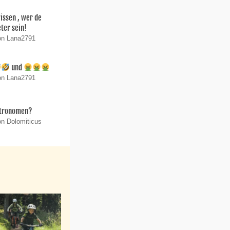
wissen , wer de
ter sein!
on Lana2791
und
on Lana2791
stronomen?
on Dolomiticus