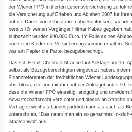
der Wiener FPÖ initiierten Lebensversicherung zu lukri
die Versicherung auf Erleben und Ableben 2007 für ihr
auf die Dauer von zehn Jahren abgeschlossen, nachdem
bereits für seinen Vorgänger Hilmar Kabas gegeben hatt
einbezahlt wurden 940.000 Euro. Im Falle seines Ablebe
und seine Kinder die Versicherungssumme erhalten. Sollt
war am Papier die Partei bezugsberechtigt.
Das soll Heinz-Christian Strache laut Anklage am 16. Ap
selbst als Bezugsberechtigten eingesetzt haben, indem
Finanzreferenten der freiheitlichen Wiener Landesgrupp
abschloss, der nun mit ihm auf der Anklagebank sitzt. I
dass die Wiener FPÖ einseitig, endgültig und unwiderrufl
Anwartschaftsrecht verzichtet und dieses an Strache abt
Vertrag sowohl als Landesparteiobmann als auch als Be
unterschrieb. “Das nennt man ein so genanntes In-sich-
Staatsanwalt aus.