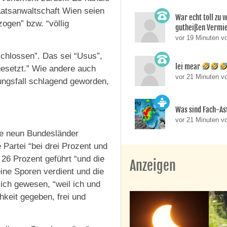
aatsanwaltschaft Wien seien
War echt toll zu 
ogen” bzw. “völlig
gutheißen Vermie
vor 19 Minuten v
chlossen”. Das sei “Usus”,
lei mear
gesetzt.” Wie andere auch
vor 21 Minuten v
ungsfall schlagend geworden,
Was sind Fach-A
vor 21 Minuten v
le neun Bundesländer
Partei “bei drei Prozent und
26 Prozent geführt “und die
Anzeigen
eine Sporen verdient und die
ich gewesen, “weil ich und
hkeit gegeben, frei und