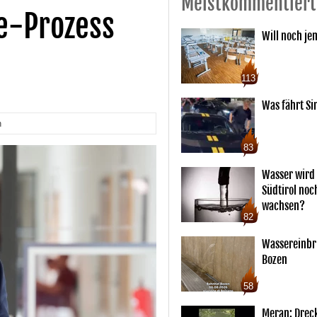
Meistkommentiert
e-Prozess
Will noch je
113
Was fährt Si
n
83
Wasser wird 
Südtirol noc
wachsen?
82
Wassereinbr
Bozen
58
Meran: Drec