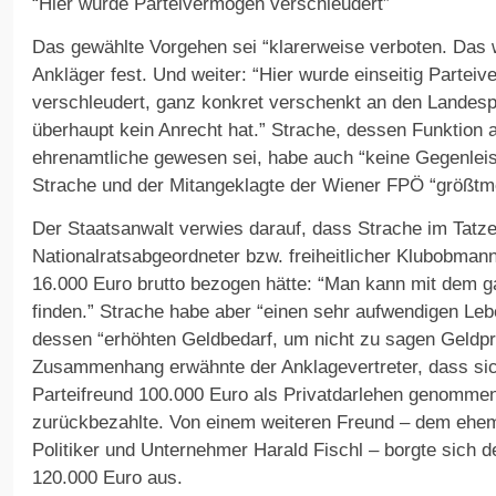
“Hier wurde Parteivermögen verschleudert”
Das gewählte Vorgehen sei “klarerweise verboten. Das wa
Ankläger fest. Und weiter: “Hier wurde einseitig Partei
verschleudert, ganz konkret verschenkt an den Landesp
überhaupt kein Anrecht hat.” Strache, dessen Funktion
ehrenamtliche gewesen sei, habe auch “keine Gegenleis
Strache und der Mitangeklagte der Wiener FPÖ “größtm
Der Staatsanwalt verwies darauf, dass Strache im Tatze
Nationalratsabgeordneter bzw. freiheitlicher Klubobmann
16.000 Euro brutto bezogen hätte: “Man kann mit dem g
finden.” Strache habe aber “einen sehr aufwendigen Lebe
dessen “erhöhten Geldbedarf, um nicht zu sagen Geldp
Zusammenhang erwähnte der Anklagevertreter, dass si
Parteifreund 100.000 Euro als Privatdarlehen genommen
zurückbezahlte. Von einem weiteren Freund – dem ehe
Politiker und Unternehmer Harald Fischl – borgte sic
120.000 Euro aus.