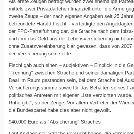
Als erste Zeugen befragt wurden zwei ehemalige Partei
mittels zwei Privatdarlehen finanziell unter die Arme geg
zweite Zeuge – der nach eigenen Angaben seit 25 Jah
befreundete Harald Fischl – verteidigte den Angeklagten 
der FPÖ-Parteiführung dar, die Strache nach dem Ibiza-
und ihm das Geld aus der Lebensversicherung nicht aus
ohne Zusatzvereinbarung klar gewesen, dass von 2007 
der Versicherung sein sollte.
Fischl gab auch einen – subjektiven – Einblick in die 
“Trennung” zwischen Strache und seiner damaligen Part
Deal im Raum gestanden sein, bei dem Strache bei Aus
Versicherungssumme sowie für das Behalten seines Fa
politisches Antreten mit eigener Liste verzichten würde.
Ruhe gibt”, so der Zeuge. Vor allem Vertreter der Wien
die Bundespartei habe dies aber nicht gewollt.
940.000 Euro als “Absicherung” Straches
Laut Anklage soll Strache versucht haben, die Versich