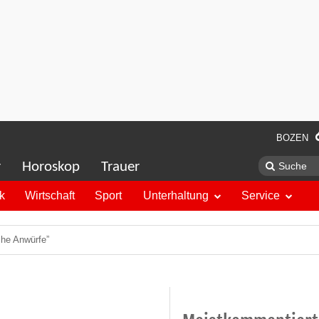
BOZEN
r
Horoskop
Trauer
ik
Wirtschaft
Sport
Unterhaltung
Service
che Anwürfe”