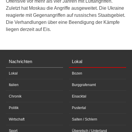
Offensive vor mehr als vier Jahren mit Luftangriffen.
Zuletzt hat Moskau die Angriffe ausgeweitet. Die Ukraine
reagierte mit Gegenangriffen auf russisches Staatsgebiet.
Die Verhandlungen über eine Beendigung der Kämpfe
liegen derzeit auf Eis.
Nachrichten
Lokal
Lokal
Bozen
Italien
Burggrafenamt
Chronik
Eisacktal
Politik
Pustertal
Wirtschaft
Salten / Schlern
Sport
Überetsch / Unterland