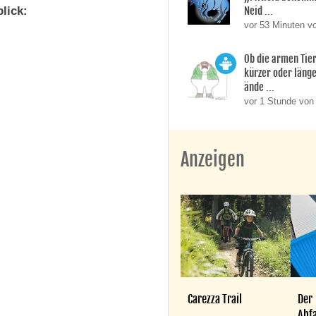
lick:
Neid ...
vor 53 Minuten v
Ob die armen Tie
kürzer oder läng
ände ...
vor 1 Stunde von
Anzeigen
Carezza Trail
Der
Abfa