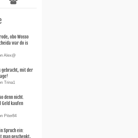
e
arode, obo Wosso
scheida war do is
von Alex@
 gebracht, mit der
lage!
on Trina1
so denn nicht.
l Geld kaufen
on Piter84
in Spruch ein:
t man geschenkt,