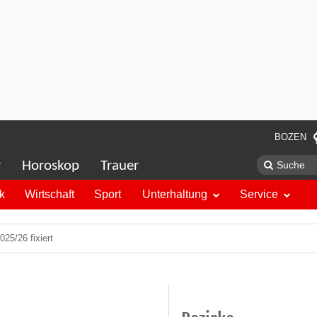
BOZEN
r
Horoskop
Trauer
ik
Wirtschaft
Sport
Unterhaltung
Service
25/26 fixiert