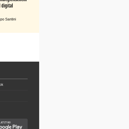
 digital
po Santini
ok