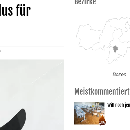
Bezirke
us für
n
Bozen
Meistkommentiert
Will noch je
106