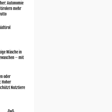
her: Autonomie
dtirolern mehr
utto
üdtirol
kige Wäsche in
gewaschen – mit
n oder
: Hoher
chützt Nutztiere