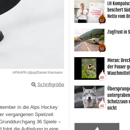
LH Kompatsc
beschert Sü
Netto vom Br
62
Zugfrust in S
50
Meran: Drec
der Passer 
Waschmittel
APA/APA (dpa)/Daniel Karmann
48
Schriftgröße
Übersprunge
untergraben
Schutzzaun s
48
ptember in die Alps Hockey
nicht
er vergangenen Spielzeit
 Grunddurchgang 36 Spiele –
folgt die Aufteilung in eine