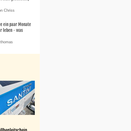
on Chriss
re ein paar Monate
er leben - was
 thomas
llbegleitschein