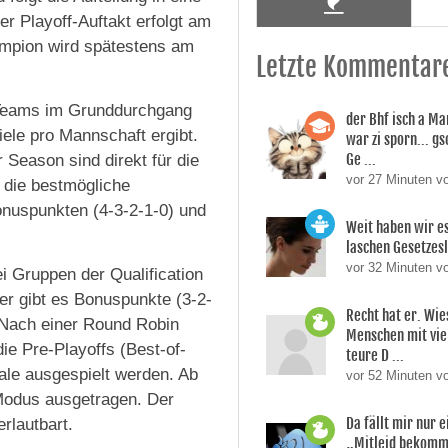
r Playoff-Auftakt erfolgt am
ampion wird spätestens am
Letzte Kommentar
 Teams im Grunddurchgang
der Bhf isch a M
ele pro Mannschaft ergibt.
war zi sporn... g
Ge ...
r Season sind direkt für die
vor 27 Minuten 
m die bestmögliche
onuspunkten (4-3-2-1-0) und
Weit haben wir es
laschen Gesetzes
vor 32 Minuten v
i Gruppen der Qualification
er gibt es Bonuspunkte (3-2-
Recht hat er. Wie
 Nach einer Round Robin
Menschen mit vie
die Pre-Playoffs (Best-of-
teure D ...
inale ausgespielt werden. Ab
vor 52 Minuten v
-Modus ausgetragen. Der
Da fällt mir nur e
rlautbart.
„Mitleid bekomm