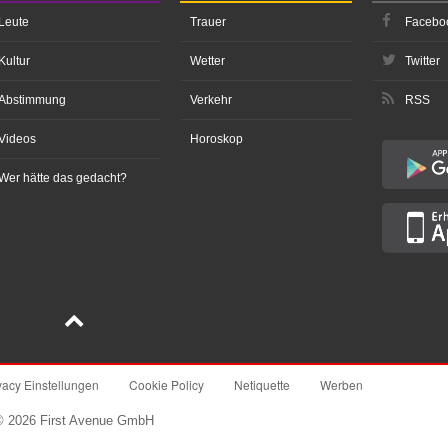
Leute
Trauer
Facebo
Kultur
Wetter
Twitter
Abstimmung
Verkehr
RSS
Videos
Horoskop
Wer hätte das gedacht?
vacy Einstellungen
Cookie Policy
Netiquette
Werben
© 2026 First Avenue GmbH