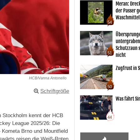
Meran: Drec
der Passer 
Waschmittel
54
Übersprunge
untergraben
Schutzzaun s
51
nicht
Zugfrust in S
HCB/Vanna Antonello
50
Schriftgröße
Was fährt Si
in Stockholm kennt der HCB
44
ockey League 2025/26: Die
 Kometa Brno und Mountfield
swärts reisen die Weiß-Roten