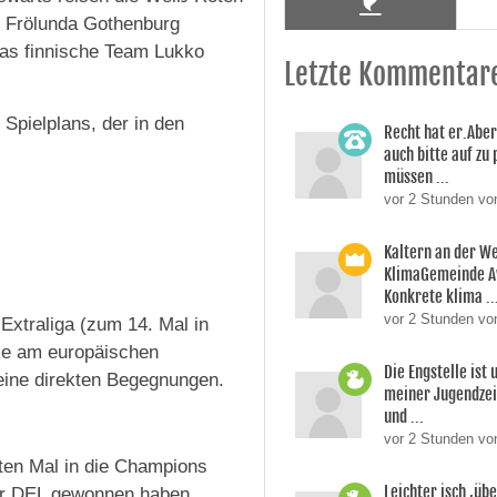
s Frölunda Gothenburg
as finnische Team Lukko
Letzte Kommentar
 Spielplans, der in den
Recht hat er.Aber
auch bitte auf zu
müssen ...
vor 2 Stunden v
Kaltern an der W
KlimaGemeinde A
Konkrete klima ..
vor 2 Stunden vo
Extraliga (zum 14. Mal in
ahme am europäischen
Die Engstelle ist
eine direkten Begegnungen.
meiner Jugendzei
und ...
vor 2 Stunden von
ten Mal in die Champions
Leichter isch ,üb
er DEL gewonnen haben.