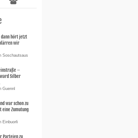
e
 dann hört jetzt
 plärren wir
on Soschautsaus
einstraße –
ward Silber
.
n Guennl
 und war schon zu
t eine Zumutung
 Einbuorli
er Parteien zu