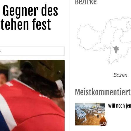
Bezirke
 Gegner des
stehen fest
n
Bozen
Meistkommentiert
Will noch je
108