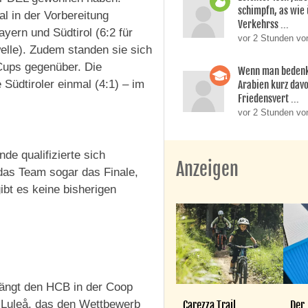
schimpfn, as wie
al in der Vorbereitung
Verkehrss ...
yern und Südtirol (6:2 für
vor 2 Stunden von
welle). Zudem standen sie sich
Cups gegenüber. Die
Wenn man bedenk
 Südtiroler einmal (4:1) – im
Arabien kurz dav
Friedensvert ...
vor 2 Stunden vo
de qualifizierte sich
Anzeigen
 das Team sogar das Finale,
ibt es keine bisherigen
ängt den HCB in der Coop
r Luleå, das den Wettbewerb
Carezza Trail
Der