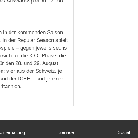
eres Auswärtsspiel im 12.000
h in der kommenden Saison
In der Regular Season spielt
spiele – gegen jeweils sechs
 sich für die K.O.-Phase, die
für den 28. und 29. August
: vier aus der Schweiz, je
und der ICEHL, und je einer
itannien.
Unterhaltung
Service
Social