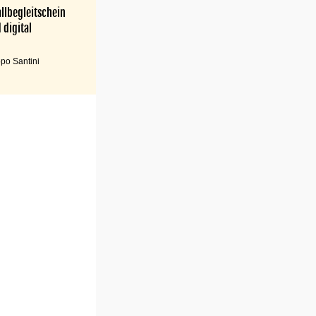
llbegleitschein
 digital
po Santini