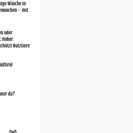
kige Wäsche in
gewaschen – mit
n oder
: Hoher
chützt Nutztiere
üdtirol
nner da?