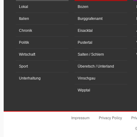
Lokal
Bozen
Italien
Burggrafenamt
Chronik
Eisacktal
Politik
Pustertal
Wirtschaft
Salten / Schlern
Sport
Überetsch / Unterland
Unterhaltung
Vinschgau
Wipptal
Impressum
Privacy Policy
Pri