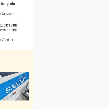
 über guote
 Einbuorli
t, dass Saudi
or war einen
n Gredner