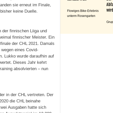
Abfa
anden sie erneut im Finale,
wird
isher keine Duelle.
Flowiges Bike-Erlebnis
unterm Rosengarten
Grup
n der finnischen Liiga und
imal finnischer Meister. Ein
lfinale der CHL 2021. Damals
e wegen eines Covid-
n. Lukko wurde daraufhin auf
ertet. Dieses Jahr kehrt
aining absolvierten – nun
er in der CHL vertreten. Der
 2020 die CHL beinahe
 zwei Ausgaben hatte sich