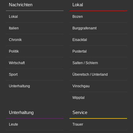
Nachrichten
Lokal
Lokal
Bozen
Italien
Burggrafenamt
Chronik
Eisacktal
Politik
Pustertal
Wirtschaft
Salten / Schlern
Sport
Überetsch / Unterland
Unterhaltung
Vinschgau
Wipptal
Unterhaltung
Service
Leute
Trauer